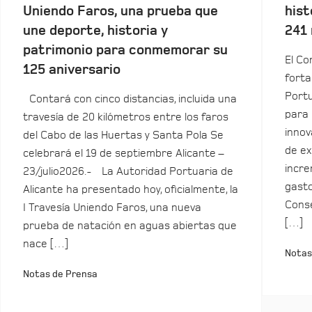
Uniendo Faros, una prueba que
hist
une deporte, historia y
241 
patrimonio para conmemorar su
El Co
125 aniversario
forta
Portu
Contará con cinco distancias, incluida una
para 
travesía de 20 kilómetros entre los faros
innov
del Cabo de las Huertas y Santa Pola Se
de ex
celebrará el 19 de septiembre Alicante –
incre
23/julio2026.- La Autoridad Portuaria de
gasto
Alicante ha presentado hoy, oficialmente, la
Conse
I Travesía Uniendo Faros, una nueva
[…]
prueba de natación en aguas abiertas que
nace […]
Notas
Notas de Prensa