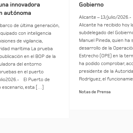
una innovadora
Gobierno
n autónoma
Alicante – 13/julio/2026.-
Alicante ha recibido hoy la
barco de última generación,
subdelegado del Gobierno
equipado con inteligencia
Manuel Pineda, quien ha 
isiones de vigilancia,
desarrollo de la Operació
uridad marítima La prueba
Estrecho (OPE) en la term
 publicación en el BOP de la
ha podido comprobar, ac
ladora del entorno
presidente de la Autorida
pruebas en el puerto
Rodríguez, el funcionamie
ulio2026.- El Puerto de
o escenario, esta […]
Notas de Prensa