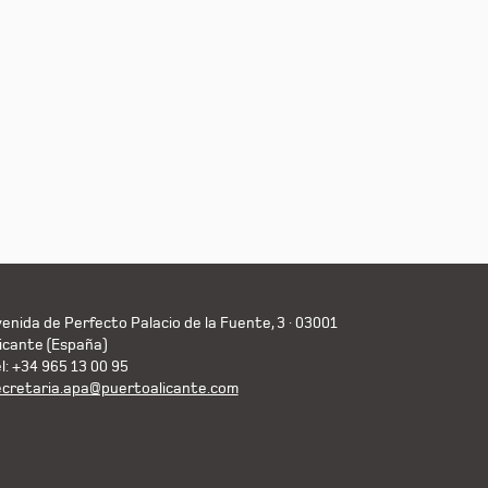
enida de Perfecto Palacio de la Fuente, 3 · 03001
icante (España)
l: +34 965 13 00 95
ecretaria.apa@puertoalicante.com