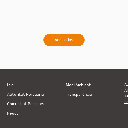
Ver todas
Av
Inici
Medi Ambient
Al
Autoritat Portuària
Transparència
Te
s
Comunitat Portuaria
Negoci