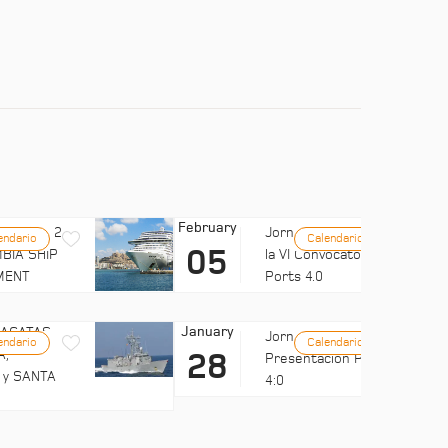
February
LUB MED 2
Jornada: Difusión de
endario
Calendario
05
BIA SHIP
la VI Convocatoria de
MENT
Ports 4.0
January
FRAGATAS
Jornadas UMH:
endario
Calendario
A,
28
Presentación Ports
 y SANTA
4:0