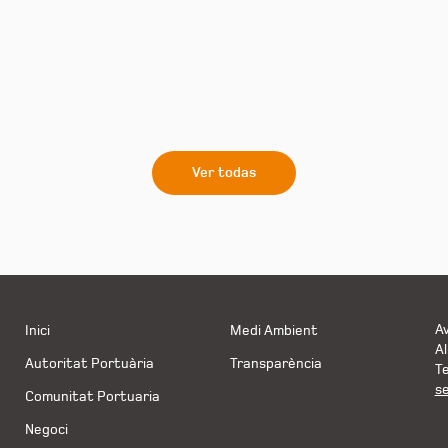
Ver todas
Av
Inici
Medi Ambient
Al
Autoritat Portuària
Transparència
Te
s
Comunitat Portuaria
Negoci