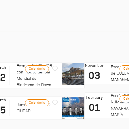
November
Evento: FLASHMOB
Escala: C
rch
Calendario
Cal
con motivo del Día
03
de COLUM
22
Mundial del
MANAGE
Síndrome de Down
Escala: 
February
Cal
rch
NUMANCI
Calendario
01
Jornadas: PUERTO
25
NAVARRA
CIUDAD
MARÍA