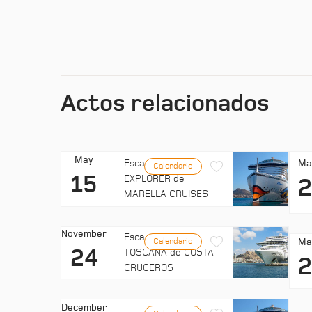
Actos relacionados
May
Ma
Escala: MARELLA
Calendario
15
EXPLORER de
MARELLA CRUISES
November
Escala: COSTA
Ma
Calendario
24
TOSCANA de COSTA
CRUCEROS
December