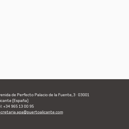
enida de Perfecto Palacio de la Fuente, 3 · 03001
icante (España)
l: +34 965 13 00 95
ecretaria.apa@puertoalicante.com