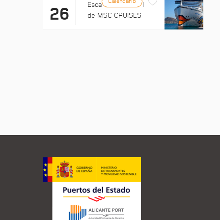
Calendario
Escala: EXPLORA II
26
de MSC CRUISES