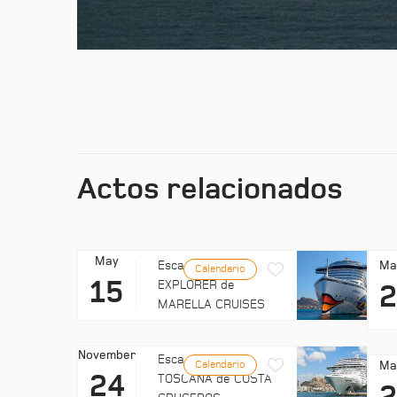
Actos relacionados
May
Ma
Escala: MARELLA
Calendario
15
EXPLORER de
MARELLA CRUISES
November
Escala: COSTA
Ma
Calendario
24
TOSCANA de COSTA