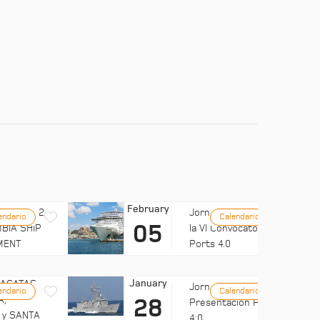
February
LUB MED 2
Jornada: Difusión de
endario
Calendario
05
BIA SHIP
la VI Convocatoria de
MENT
Ports 4.0
January
FRAGATAS
Jornadas UMH:
endario
Calendario
A,
28
Presentación Ports
 y SANTA
4:0