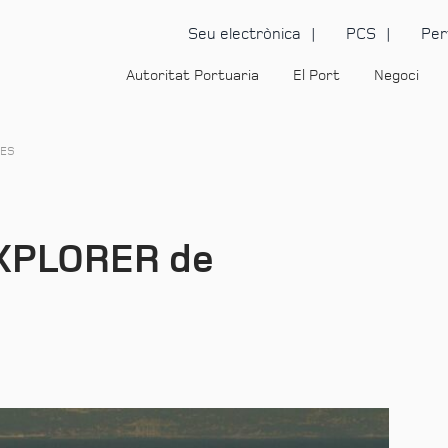
Seu electrònica
PCS
Per
Autoritat Portuaria
El Port
Negoci
SES
EXPLORER de