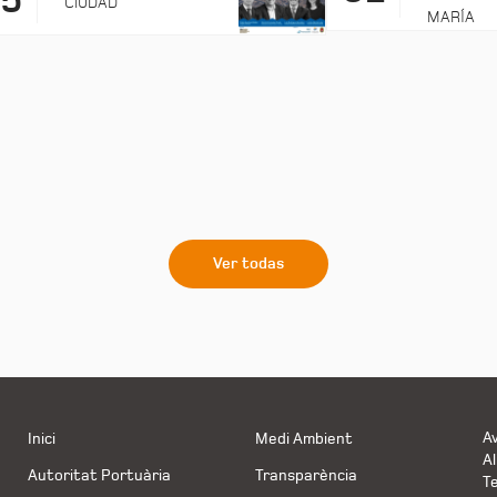
25
CIUDAD
MARÍA
Ver todas
Av
Inici
Medi Ambient
Al
Autoritat Portuària
Transparència
Te