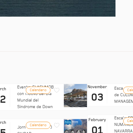
November
Evento: FLASHMOB
Escala: C
rch
Calendario
Cal
con motivo del Día
03
de COLUM
22
Mundial del
MANAGE
Síndrome de Down
Escala: 
February
Cal
rch
NUMANCI
Calendario
01
Jornadas: PUERTO
NAVARRA