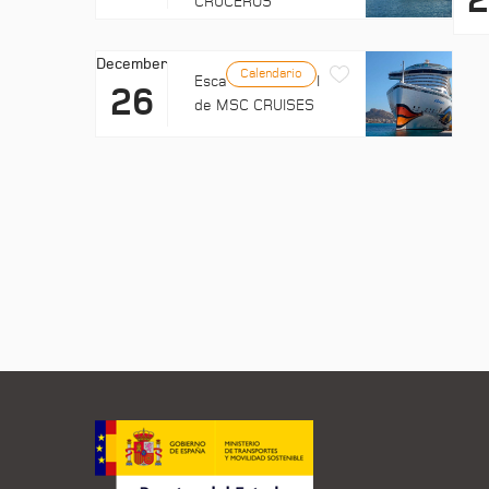
CRUCEROS
December
Calendario
Escala: EXPLORA II
26
de MSC CRUISES