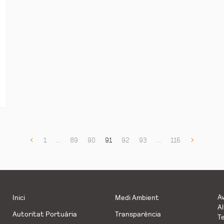
1
...
89
90
91
92
93
...
116
Av
Inici
Medi Ambient
Al
Autoritat Portuària
Transparència
Te