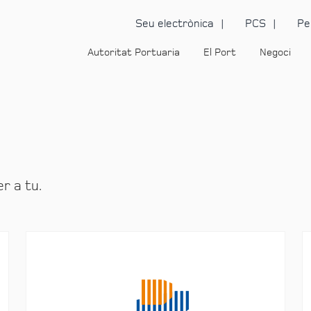
Seu electrònica
PCS
Pe
Autoritat Portuaria
El Port
Negoci
r a tu.