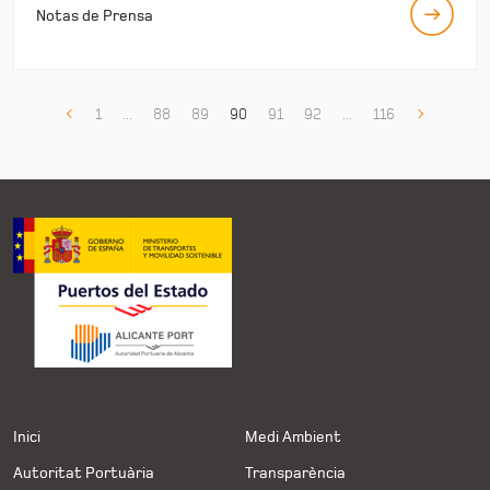
Notas de Prensa
1
...
88
89
90
91
92
...
116
Inici
Medi Ambient
Autoritat Portuària
Transparència