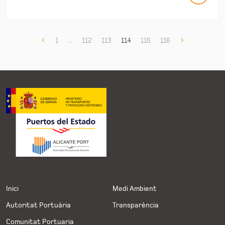
1
...
112
113
114
115
116
Inici
Medi Ambient
Autoritat Portuària
Transparència
Comunitat Portuaria