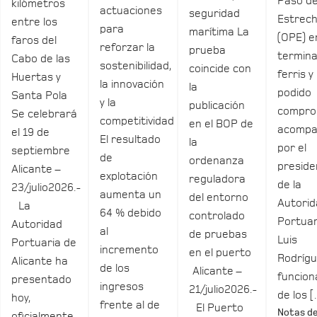
Paso de
kilómetros
actuaciones
seguridad
Estrec
entre los
para
marítima La
(OPE) e
faros del
reforzar la
prueba
termina
Cabo de las
sostenibilidad,
coincide con
ferris y
Huertas y
la innovación
la
podido
Santa Pola
y la
publicación
compro
Se celebrará
competitividad
en el BOP de
acomp
el 19 de
El resultado
la
por el
septiembre
de
ordenanza
preside
Alicante –
explotación
reguladora
de la
23/julio2026.-
aumenta un
del entorno
Autori
La
64 % debido
controlado
Portuar
Autoridad
al
de pruebas
Luis
Portuaria de
incremento
en el puerto
Rodrígu
Alicante ha
de los
Alicante –
funcio
presentado
ingresos
21/julio2026.-
de los 
hoy,
frente al de
El Puerto
Notas d
oficialmente,