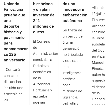
Uniendo
históricos
de una
Alicante
Faros, una
y un plan
innovadora
13/julio
prueba que
inversor de
embarcación
El puer
une
241
autónoma
Alicant
deporte,
millones de
Se trata de
historia y
euros
recibid
un barco de
patrimonio
la visita
El Consejo
última
para
subdel
de
generación,
conmemorar
del Gob
Administración
su 125
no tripulado
en Alica
constata la
aniversario
y equipado
Manuel
fortaleza
con
Pineda,
Contará
económica
inteligencia
quien h
con cinco
de la
artificial
supervi
distancias,
Autoridad
para
el desar
incluida una
Portuaria y
misiones de
de la
travesía de
aprueba
vigilancia,
Operac
20
nuevas
patrulla y