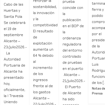
reforzar la
prueba
termina
Cabo de las
sostenibilidad,
coincide con
ferris y
Huertas y
la innovación
la
podido
Santa Pola
y la
publicación
compro
Se celebrará
competitividad
en el BOP de
acomp
el 19 de
El resultado
la
por el
septiembre
de
ordenanza
preside
Alicante –
explotación
reguladora
de la
23/julio2026.-
aumenta un
del entorno
Autori
La
64 % debido
controlado
Portuar
Autoridad
al
de pruebas
Luis
Portuaria de
incremento
en el puerto
Rodrígu
Alicante ha
de los
Alicante –
funcio
presentado
ingresos
21/julio2026.-
de los 
hoy,
frente al de
El Puerto
Notas d
oficialmente,
los gastos
de Alicante
Prensa
la I Travesía
Alicante –
ha sido
Uniendo
22/julio2026.-