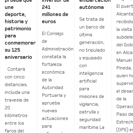
prueba que
inversor de
embarcación
El puer
une
241
autónoma
Alicant
deporte,
millones de
Se trata de
historia y
euros
recibid
un barco de
patrimonio
la visita
El Consejo
última
para
subdel
de
generación,
conmemorar
del Gob
Administración
su 125
no tripulado
en Alica
constata la
aniversario
y equipado
Manuel
fortaleza
con
Pineda,
Contará
económica
inteligencia
quien h
con cinco
de la
artificial
supervi
distancias,
Autoridad
para
el desar
incluida una
Portuaria y
misiones de
de la
travesía de
aprueba
vigilancia,
Operac
20
nuevas
patrulla y
Paso de
kilómetros
actuaciones
seguridad
Estrec
entre los
para
marítima La
(OPE) e
faros del