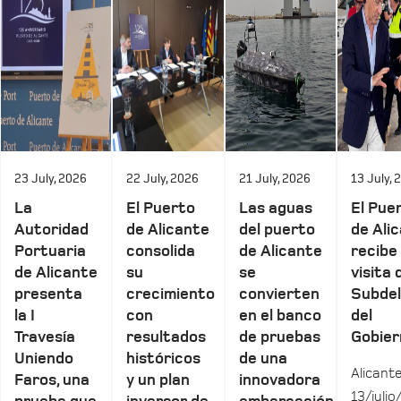
23 July, 2026
22 July, 2026
21 July, 2026
13 July, 
La
El Puerto
Las aguas
El Pue
Autoridad
de Alicante
del puerto
de Ali
Portuaria
consolida
de Alicante
recibe 
de Alicante
su
se
visita 
presenta
crecimiento
convierten
Subde
la I
con
en el banco
del
Travesía
resultados
de pruebas
Gobier
Uniendo
históricos
de una
Alicante
Faros, una
y un plan
innovadora
13/julio