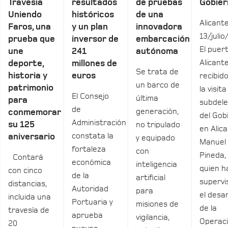
Travesía
resultados
de pruebas
Gobier
Uniendo
históricos
de una
Alicante
Faros, una
y un plan
innovadora
13/julio
prueba que
inversor de
embarcación
El puer
une
241
autónoma
Alicant
deporte,
millones de
Se trata de
historia y
euros
recibid
un barco de
patrimonio
la visita
El Consejo
última
para
subdel
de
generación,
conmemorar
del Gob
Administración
su 125
no tripulado
en Alica
constata la
aniversario
y equipado
Manuel
fortaleza
con
Pineda,
Contará
económica
inteligencia
quien h
con cinco
de la
artificial
supervi
distancias,
Autoridad
para
el desar
incluida una
Portuaria y
misiones de
de la
travesía de
aprueba
vigilancia,
Operac
20