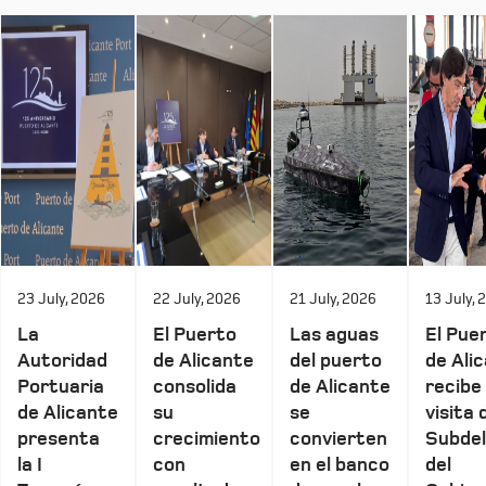
23 July, 2026
22 July, 2026
21 July, 2026
13 July, 
La
El Puerto
Las aguas
El Pue
Autoridad
de Alicante
del puerto
de Ali
Portuaria
consolida
de Alicante
recibe 
de Alicante
su
se
visita 
presenta
crecimiento
convierten
Subde
la I
con
en el banco
del