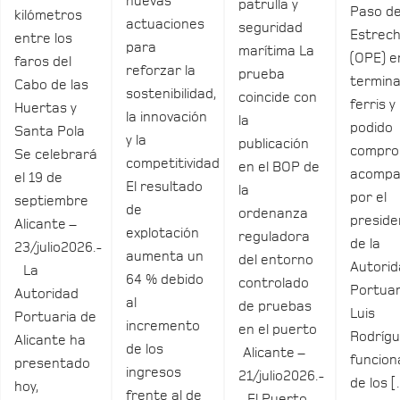
nuevas
patrulla y
Paso de
kilómetros
actuaciones
seguridad
Estrec
entre los
para
marítima La
(OPE) e
faros del
reforzar la
prueba
termina
Cabo de las
sostenibilidad,
coincide con
ferris y
Huertas y
la innovación
la
podido
Santa Pola
y la
publicación
compro
Se celebrará
competitividad
en el BOP de
acomp
el 19 de
El resultado
la
por el
septiembre
de
ordenanza
preside
Alicante –
explotación
reguladora
de la
23/julio2026.-
aumenta un
del entorno
Autori
La
64 % debido
controlado
Portuar
Autoridad
al
de pruebas
Luis
Portuaria de
incremento
en el puerto
Rodrígu
Alicante ha
de los
Alicante –
funcio
presentado
ingresos
21/julio2026.-
de los 
hoy,
frente al de
El Puerto