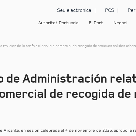
Seu electrònica
PCS
Per
Autoritat Portuaria
El Port
Negoci
a revisión de la tarifa del servicio comercial de recogida de residuos sólidos urban
 de Administración relati
comercial de recogida de
 Alicante, en sesión celebrada el 4 de noviembre de 2025, aprobó la rev