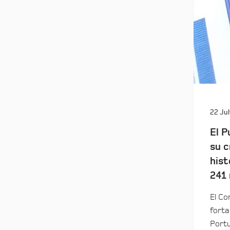
22 Jul
El P
su c
hist
241 
El Co
forta
Portu