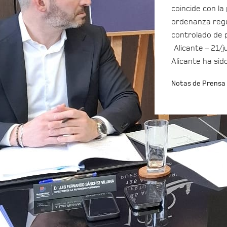
coincide con la
ordenanza regu
controlado de 
Alicante – 21/j
Alicante ha sid
Notas de Prensa