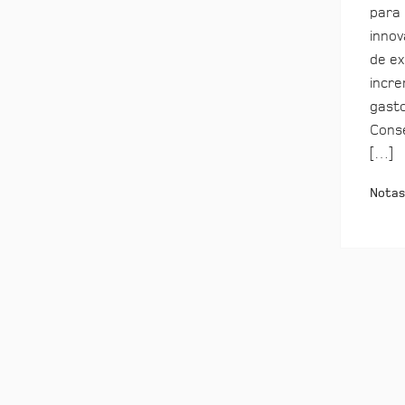
para 
innov
de ex
incre
gasto
Conse
[…]
Notas