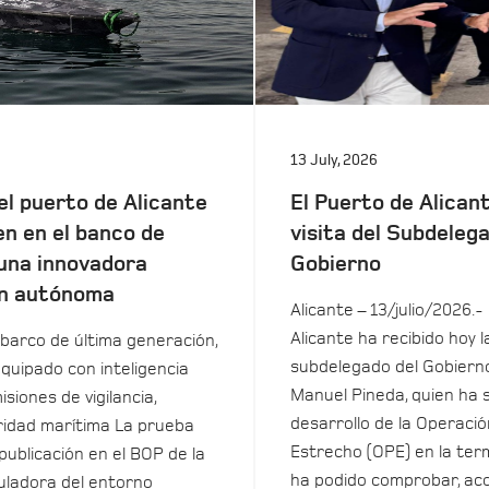
13 July, 2026
el puerto de Alicante
El Puerto de Alicant
en en el banco de
visita del Subdeleg
una innovadora
Gobierno
n autónoma
Alicante – 13/julio/2026.-
Alicante ha recibido hoy la
barco de última generación,
subdelegado del Gobierno
equipado con inteligencia
Manuel Pineda, quien ha 
isiones de vigilancia,
desarrollo de la Operació
uridad marítima La prueba
Estrecho (OPE) en la term
 publicación en el BOP de la
ha podido comprobar, ac
ladora del entorno