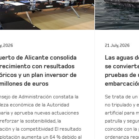
y, 2026
21 July, 2026
uerto de Alicante consolida
Las aguas d
recimiento con resultados
se conviert
óricos y un plan inversor de
pruebas de 
millones de euros
embarcació
nsejo de Administración constata la
Se trata de un 
leza económica de la Autoridad
no tripulado y 
aria y aprueba nuevas actuaciones
artificial para m
reforzar la sostenibilidad, la
patrulla y seg
ación y la competitividad El resultado
coincide con la
plotación aumenta un 64 % debido al
ordenanza regu