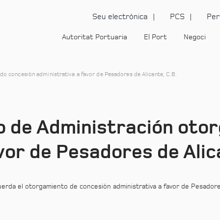
Seu electrònica
PCS
Per
Autoritat Portuaria
El Port
Negoci
o concesión administrativa a favor de Pesadores de Alicante, C.B.
o de Administración oto
vor de Pesadores de Alic
rda el otorgamiento de concesión administrativa a favor de Pesadores d