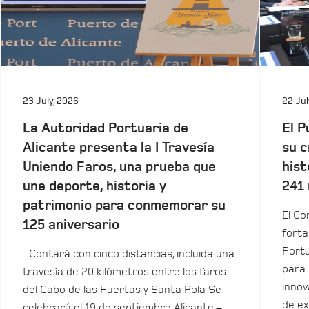
23 July, 2026
22 Jul
La Autoridad Portuaria de
El P
Alicante presenta la I Travesía
su c
Uniendo Faros, una prueba que
hist
une deporte, historia y
241 
patrimonio para conmemorar su
El Co
125 aniversario
forta
Portu
Contará con cinco distancias, incluida una
para 
travesía de 20 kilómetros entre los faros
innov
del Cabo de las Huertas y Santa Pola Se
de ex
celebrará el 19 de septiembre Alicante –