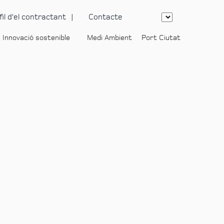
fil d’el contractant
Contacte
Innovació sostenible
Medi Ambient
Port Ciutat