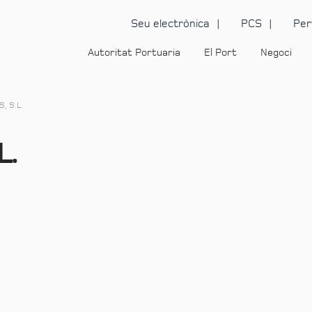
Seu electrònica
PCS
Per
Autoritat Portuaria
El Port
Negoci
, S.L.
L.