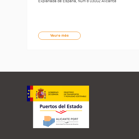
Explanada de España, Núm 8 03002 Alicante
Veure més