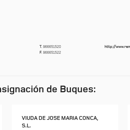
T.
966651520
http://www.ra
F.
966651522
signación de Buques:
VIUDA DE JOSE MARIA CONCA,
S.L.