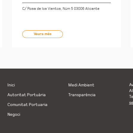
C/ Rosa de los Vientos, Núm 5 03006 Alicante
Veure més
Av
Inici
Medi Ambient
Al
Autoritat Portuària
Transparència
Te
s
Comunitat Portuaria
Negoci