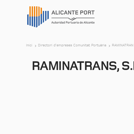
Inici
Directori d’empreses Comunitat Portuària
RAMINATRANS
RAMINATRANS, S.