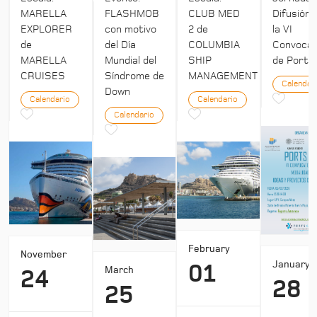
MARELLA
FLASHMOB
CLUB MED
Difusión 
EXPLORER
con motivo
2 de
la VI
de
del Día
COLUMBIA
Convocat
MARELLA
Mundial del
SHIP
de Ports 
CRUISES
Síndrome de
MANAGEMENT
Calendar
Down
Calendario
Calendario
Calendario
February
November
January
01
March
24
28
25