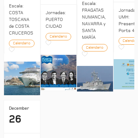
Escala:
Escala:
Jornada
FRAGATAS
COSTA
Jornadas:
UMH:
NUMANCIA,
TOSCANA
PUERTO
Presenta
NAVARRA y
de COSTA
CIUDAD
Ports 4:
SANTA
CRUCEROS
Calendario
MARÍA
Calendar
Calendario
Calendario
December
26