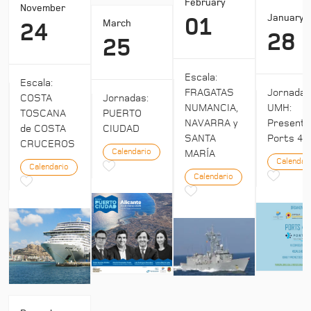
February
November
January
01
March
24
28
25
Escala:
Escala:
Jornada
FRAGATAS
COSTA
Jornadas:
UMH:
NUMANCIA,
TOSCANA
PUERTO
Presenta
NAVARRA y
de COSTA
CIUDAD
Ports 4:
SANTA
CRUCEROS
Calendario
MARÍA
Calendar
Calendario
Calendario