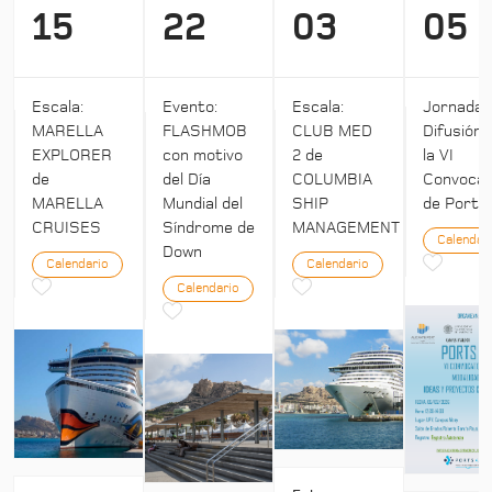
15
22
03
05
Escala:
Evento:
Escala:
Jornada:
MARELLA
FLASHMOB
CLUB MED
Difusión 
EXPLORER
con motivo
2 de
la VI
de
del Día
COLUMBIA
Convocat
MARELLA
Mundial del
SHIP
de Ports 
CRUISES
Síndrome de
MANAGEMENT
Calendar
Down
Calendario
Calendario
Calendario