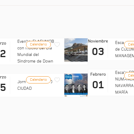
Noviembre
Evento: FLASHMOB
Escala: C
rzo
Calendario
Cal
con motivo del Día
03
de COLUM
22
Mundial del
MANAGE
Síndrome de Down
Escala: 
Febrero
Cal
rzo
NUMANCI
Calendario
01
Jornadas: PUERTO
25
NAVARRA
CIUDAD
MARÍA