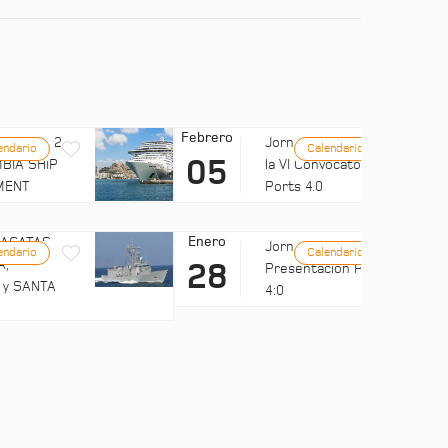
Febrero
LUB MED 2
Jornada: Difusión de
endario
Calendario
05
BIA SHIP
la VI Convocatoria de
MENT
Ports 4.0
Enero
FRAGATAS
Jornadas UMH:
endario
Calendario
A,
28
Presentación Ports
 y SANTA
4:0