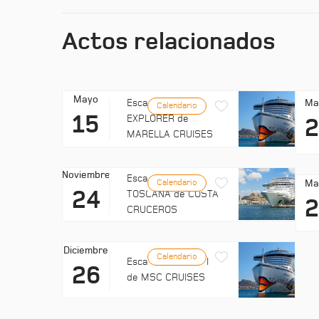
Actos relacionados
Mayo
Ma
Escala: MARELLA
Calendario
15
EXPLORER de
MARELLA CRUISES
Noviembre
Escala: COSTA
Ma
Calendario
24
TOSCANA de COSTA
CRUCEROS
Diciembre
Calendario
Escala: EXPLORA II
26
de MSC CRUISES