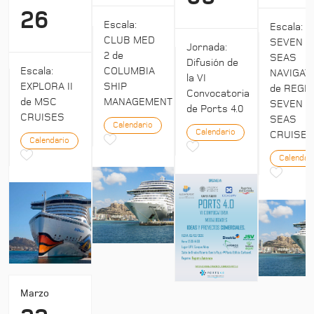
26
Escala:
Escala:
CLUB MED
SEVEN
Jornada:
2 de
SEAS
Difusión de
Escala:
COLUMBIA
NAVIGAT
la VI
EXPLORA II
SHIP
de REGE
Convocatoria
de MSC
MANAGEMENT
SEVEN
de Ports 4.0
CRUISES
SEAS
Calendario
Calendario
CRUISE
Calendario
Calendar
Marzo