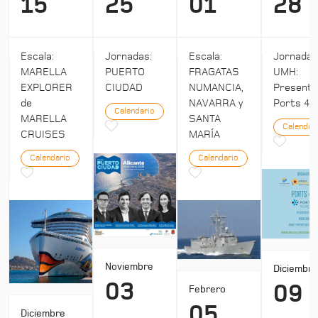
15
25
01
28
Escala:
Jornadas:
Escala:
Jornada
MARELLA
PUERTO
FRAGATAS
UMH:
EXPLORER
CIUDAD
NUMANCIA,
Presenta
de
NAVARRA y
Ports 4:
Calendario
MARELLA
SANTA
Calendar
CRUISES
MARÍA
Calendario
Calendario
Noviembre
Diciembr
03
09
Febrero
05
Diciembre