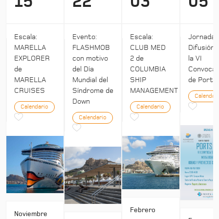
15
22
03
05
Escala:
Evento:
Escala:
Jornada:
MARELLA
FLASHMOB
CLUB MED
Difusión 
EXPLORER
con motivo
2 de
la VI
de
del Día
COLUMBIA
Convocat
MARELLA
Mundial del
SHIP
de Ports 
CRUISES
Síndrome de
MANAGEMENT
Calendar
Down
Calendario
Calendario
Calendario
Febrero
Noviembre