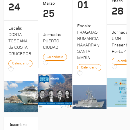
Enero
01
Marzo
24
28
25
Escala:
Escala:
Jornada
FRAGATAS
COSTA
Jornadas:
UMH:
NUMANCIA,
TOSCANA
PUERTO
Presenta
NAVARRA y
de COSTA
CIUDAD
Ports 4:
SANTA
CRUCEROS
Calendario
MARÍA
Calendar
Calendario
Calendario
Diciembre