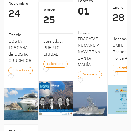
Febrero
Noviembre
Enero
01
Marzo
24
28
25
Escala:
Escala:
Jornada
FRAGATAS
COSTA
Jornadas:
UMH:
NUMANCIA,
TOSCANA
PUERTO
Presenta
NAVARRA y
de COSTA
CIUDAD
Ports 4:
SANTA
CRUCEROS
Calendario
MARÍA
Calendar
Calendario
Calendario