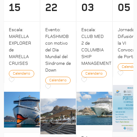
15
22
03
05
Escala:
Evento:
Escala:
Jornada:
MARELLA
FLASHMOB
CLUB MED
Difusión 
EXPLORER
con motivo
2 de
la VI
de
del Día
COLUMBIA
Convocat
MARELLA
Mundial del
SHIP
de Ports 
CRUISES
Síndrome de
MANAGEMENT
Calendar
Down
Calendario
Calendario
Calendario