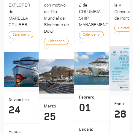
EXPLORER
con motivo
2 de
la VI
de
del Día
COLUMBIA
Convocat
MARELLA
Mundial del
SHIP
de Ports 
CRUISES
Síndrome de
MANAGEMENT
Calendar
Down
Calendario
Calendario
Calendario
Febrero
Noviembre
Enero
01
Marzo
24
28
25
Escala:
Escala: