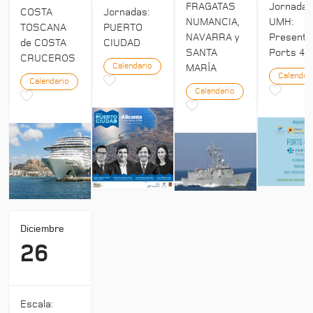
Jornada
FRAGATAS
COSTA
Jornadas:
UMH:
NUMANCIA,
TOSCANA
PUERTO
Presenta
NAVARRA y
de COSTA
CIUDAD
Ports 4:
SANTA
CRUCEROS
Calendario
MARÍA
Calendar
Calendario
Calendario
Diciembre
26
Escala: