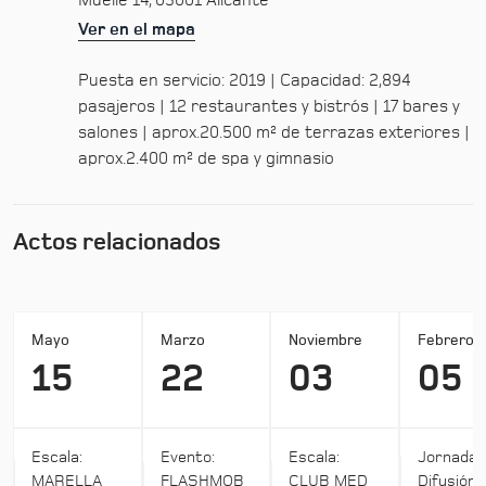
Muelle 14, 03001 Alicante
Ver en el mapa
Puesta en servicio: 2019 | Capacidad: 2,894
pasajeros | 12 restaurantes y bistrós | 17 bares y
salones | aprox.20.500 m² de terrazas exteriores |
aprox.2.400 m² de spa y gimnasio
Actos relacionados
Mayo
Marzo
Noviembre
Febrero
15
22
03
05
Escala:
Evento:
Escala:
Jornada:
MARELLA
FLASHMOB
CLUB MED
Difusión 