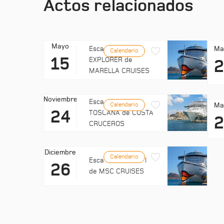
Actos relacionados
Mayo
Ma
Escala: MARELLA
Calendario
15
EXPLORER de
MARELLA CRUISES
Noviembre
Escala: COSTA
Ma
Calendario
24
TOSCANA de COSTA
CRUCEROS
Diciembre
Calendario
Escala: EXPLORA II
26
de MSC CRUISES