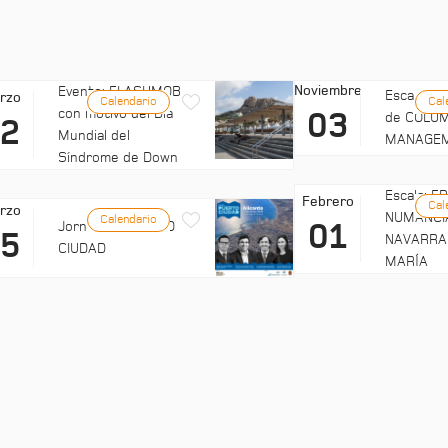
Noviembre
Evento: FLASHMOB
Escala: C
rzo
Calendario
Cal
con motivo del Día
03
de COLUM
22
Mundial del
MANAGE
Síndrome de Down
Escala: 
Febrero
Cal
rzo
NUMANCI
Calendario
01
Jornadas: PUERTO
25
NAVARRA
CIUDAD
MARÍA