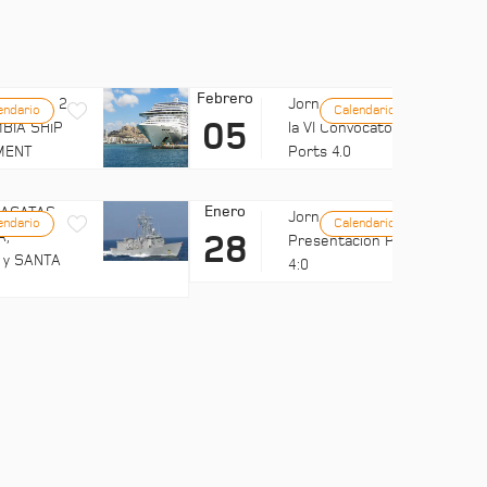
Febrero
LUB MED 2
Jornada: Difusión de
endario
Calendario
05
BIA SHIP
la VI Convocatoria de
MENT
Ports 4.0
Enero
FRAGATAS
Jornadas UMH:
endario
Calendario
A,
28
Presentación Ports
 y SANTA
4:0