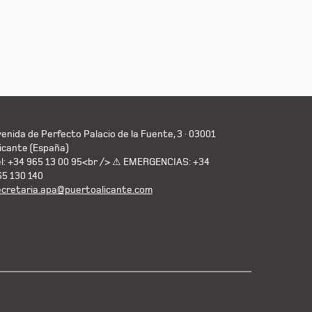
enida de Perfecto Palacio de la Fuente, 3 · 03001
icante (España)
el: +34 965 13 00 95<br /> ⚠ EMERGENCIAS: +34
65 130 140
ecretaria.apa@puertoalicante.com