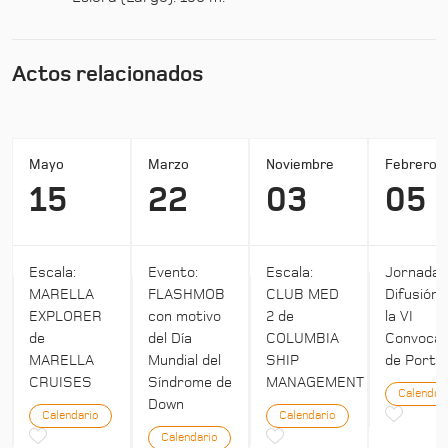
Actos relacionados
Mayo
Marzo
Noviembre
Febrero
15
22
03
05
Escala:
Evento:
Escala:
Jornada:
MARELLA
FLASHMOB
CLUB MED
Difusión 
EXPLORER
con motivo
2 de
la VI
de
del Día
COLUMBIA
Convocat
MARELLA
Mundial del
SHIP
de Ports 
CRUISES
Síndrome de
MANAGEMENT
Calendar
Down
Calendario
Calendario
Calendario