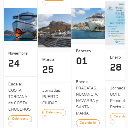
Febrero
Noviembre
Enero
01
Marzo
24
28
25
Escala:
Escala:
Jornada
FRAGATAS
COSTA
Jornadas:
UMH:
NUMANCIA,
TOSCANA
PUERTO
Presenta
NAVARRA y
de COSTA
CIUDAD
Ports 4:
SANTA
CRUCEROS
Calendario
MARÍA
Calendar
Calendario
Calendario