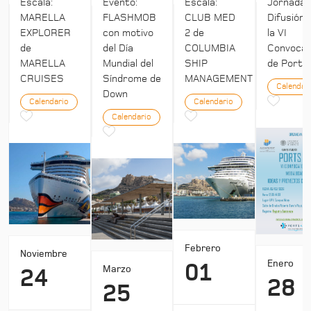
Escala:
Evento:
Escala:
Jornada:
MARELLA
FLASHMOB
CLUB MED
Difusión 
EXPLORER
con motivo
2 de
la VI
de
del Día
COLUMBIA
Convocat
MARELLA
Mundial del
SHIP
de Ports 
CRUISES
Síndrome de
MANAGEMENT
Calendar
Down
Calendario
Calendario
Calendario
Febrero
Noviembre
Enero
01
Marzo
24
28
25