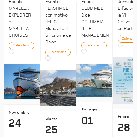
Escala:
Evento:
Escala:
Jornada:
MARELLA
FLASHMOB
CLUB MED
Difusión 
EXPLORER
con motivo
2 de
la VI
de
del Día
COLUMBIA
Convocat
MARELLA
Mundial del
SHIP
de Ports 
CRUISES
Síndrome de
MANAGEMENT
Calendar
Down
Calendario
Calendario
Calendario
Febrero
Noviembre
Enero
01
Marzo
24
28
25