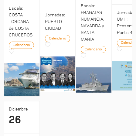
Escala:
Escala:
Jornada
FRAGATAS
COSTA
Jornadas:
UMH:
NUMANCIA,
TOSCANA
PUERTO
Presenta
NAVARRA y
de COSTA
CIUDAD
Ports 4:
SANTA
CRUCEROS
Calendario
MARÍA
Calendar
Calendario
Calendario
Diciembre
26