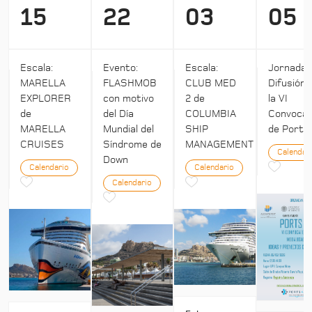
15
22
03
05
Escala:
Evento:
Escala:
Jornada:
MARELLA
FLASHMOB
CLUB MED
Difusión 
EXPLORER
con motivo
2 de
la VI
de
del Día
COLUMBIA
Convocat
MARELLA
Mundial del
SHIP
de Ports 
CRUISES
Síndrome de
MANAGEMENT
Calendar
Down
Calendario
Calendario
Calendario