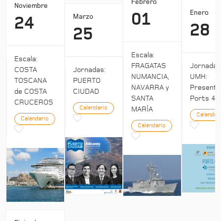
Febrero
Noviembre
Enero
01
Marzo
24
28
25
Escala:
Escala:
Jornada
FRAGATAS
COSTA
Jornadas:
UMH:
NUMANCIA,
TOSCANA
PUERTO
Presenta
NAVARRA y
de COSTA
CIUDAD
Ports 4:
SANTA
CRUCEROS
Calendario
MARÍA
Calendar
Calendario
Calendario