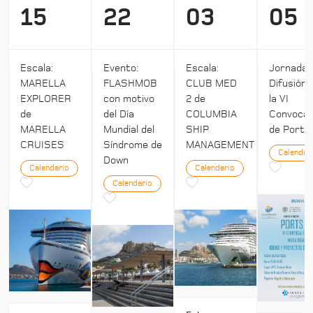
15
22
03
05
Escala:
Evento:
Escala:
Jornada:
MARELLA
FLASHMOB
CLUB MED
Difusión 
EXPLORER
con motivo
2 de
la VI
de
del Día
COLUMBIA
Convocat
MARELLA
Mundial del
SHIP
de Ports 
CRUISES
Síndrome de
MANAGEMENT
Calendar
Down
Calendario
Calendario
Calendario