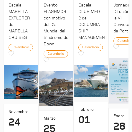
Escala:
Evento:
Escala:
Jornada:
MARELLA
FLASHMOB
CLUB MED
Difusión 
EXPLORER
con motivo
2 de
la VI
de
del Día
COLUMBIA
Convocat
MARELLA
Mundial del
SHIP
de Ports 
CRUISES
Síndrome de
MANAGEMENT
Calendar
Down
Calendario
Calendario
Calendario
Febrero
Noviembre
Enero
01
Marzo
24
28
25