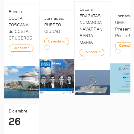
Escala:
Escala:
Jornada
FRAGATAS
COSTA
Jornadas:
UMH:
NUMANCIA,
TOSCANA
PUERTO
Presenta
NAVARRA y
de COSTA
CIUDAD
Ports 4:
SANTA
CRUCEROS
Calendario
MARÍA
Calendar
Calendario
Calendario
Diciembre
26