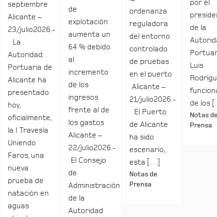
por el
septiembre
de
ordenanza
preside
Alicante –
explotación
reguladora
de la
23/julio2026.-
aumenta un
del entorno
Autori
La
64 % debido
controlado
Portuar
Autoridad
al
de pruebas
Luis
Portuaria de
incremento
en el puerto
Rodrígu
Alicante ha
de los
Alicante –
funcio
presentado
ingresos
21/julio2026.-
de los 
hoy,
frente al de
El Puerto
Notas d
oficialmente,
los gastos
de Alicante
Prensa
la I Travesía
Alicante –
ha sido
Uniendo
22/julio2026.-
escenario,
Faros, una
El Consejo
esta […]
nueva
de
Notas de
prueba de
Prensa
Administración
natación en
de la
aguas
Autoridad