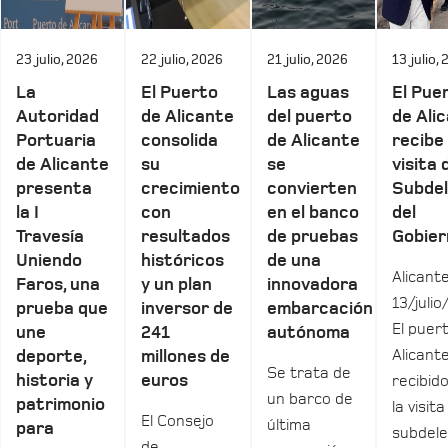
23 julio, 2026
22 julio, 2026
21 julio, 2026
13 julio,
La
El Puerto
Las aguas
El Pue
Autoridad
de Alicante
del puerto
de Ali
Portuaria
consolida
de Alicante
recibe 
de Alicante
su
se
visita 
presenta
crecimiento
convierten
Subde
la I
con
en el banco
del
Travesía
resultados
de pruebas
Gobier
Uniendo
históricos
de una
Alicante
Faros, una
y un plan
innovadora
13/julio
prueba que
inversor de
embarcación
El puer
une
241
autónoma
Alicant
deporte,
millones de
Se trata de
historia y
euros
recibid
un barco de
patrimonio
la visita
El Consejo
última
para
subdel
de