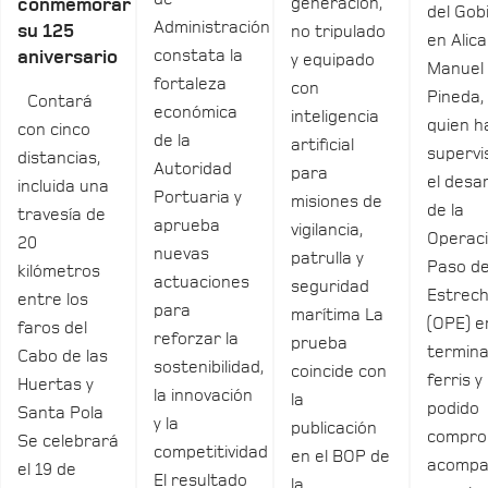
generación,
conmemorar
del Gob
Administración
su 125
no tripulado
en Alica
constata la
aniversario
y equipado
Manuel
fortaleza
con
Pineda,
Contará
económica
inteligencia
quien h
con cinco
de la
artificial
supervi
distancias,
Autoridad
para
el desar
incluida una
Portuaria y
misiones de
de la
travesía de
aprueba
vigilancia,
Operac
20
nuevas
patrulla y
Paso de
kilómetros
actuaciones
seguridad
Estrec
entre los
para
marítima La
(OPE) e
faros del
reforzar la
prueba
termina
Cabo de las
sostenibilidad,
coincide con
ferris y
Huertas y
la innovación
la
podido
Santa Pola
y la
publicación
compro
Se celebrará
competitividad
en el BOP de
acomp
el 19 de
El resultado
la