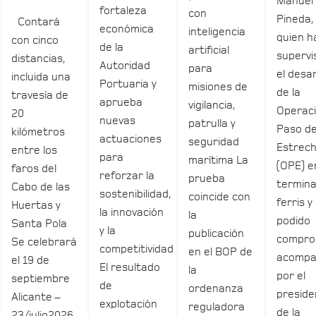
Manuel
fortaleza
con
Pineda,
Contará
económica
inteligencia
quien h
con cinco
de la
artificial
supervi
distancias,
Autoridad
para
el desar
incluida una
Portuaria y
misiones de
de la
travesía de
aprueba
vigilancia,
Operac
20
nuevas
patrulla y
Paso de
kilómetros
actuaciones
seguridad
Estrec
entre los
para
marítima La
(OPE) e
faros del
reforzar la
prueba
termina
Cabo de las
sostenibilidad,
coincide con
ferris y
Huertas y
la innovación
la
podido
Santa Pola
y la
publicación
compro
Se celebrará
competitividad
en el BOP de
acomp
el 19 de
El resultado
la
por el
septiembre
de
ordenanza
preside
Alicante –
explotación
reguladora
de la
23/julio2026.-