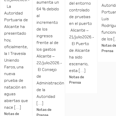
aumenta un
del entorno
Autori
La
64 % debido
controlado
Portuar
Autoridad
al
de pruebas
Luis
Portuaria de
incremento
en el puerto
Rodrígu
Alicante ha
de los
Alicante –
funcio
presentado
ingresos
21/julio2026.-
de los 
hoy,
frente al de
El Puerto
Notas d
oficialmente,
los gastos
de Alicante
Prensa
la I Travesía
Alicante –
ha sido
Uniendo
22/julio2026.-
escenario,
Faros, una
El Consejo
esta […]
nueva
de
Notas de
prueba de
Prensa
Administración
natación en
de la
aguas
Autoridad
abiertas que
[…]
nace […]
Notas de
Notas de
Prensa