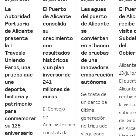
La
El Puerto
Las aguas
El Pue
Autoridad
de Alicante
del puerto
de Ali
Portuaria
consolida
de Alicante
recibe 
de Alicante
su
se
visita 
presenta
crecimiento
convierten
Subde
la I
con
en el banco
del
Travesía
resultados
de pruebas
Gobier
Uniendo
históricos
de una
Alicante
Faros, una
y un plan
innovadora
13/julio
prueba que
inversor de
embarcación
El puer
une
241
autónoma
Alicant
deporte,
millones de
Se trata de
historia y
euros
recibid
un barco de
patrimonio
la visita
El Consejo
última
para
subdel
de
generación,
conmemorar
del Gob
Administración
su 125
no tripulado
en Alica
constata la
aniversario
y equipado