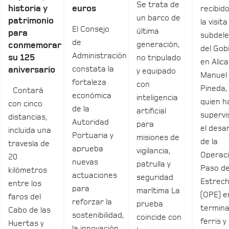
Se trata de
historia y
euros
recibid
un barco de
patrimonio
la visita
El Consejo
última
para
subdel
de
generación,
conmemorar
del Gob
Administración
su 125
no tripulado
en Alica
constata la
aniversario
y equipado
Manuel
fortaleza
con
Pineda,
Contará
económica
inteligencia
quien h
con cinco
de la
artificial
supervi
distancias,
Autoridad
para
el desar
incluida una
Portuaria y
misiones de
de la
travesía de
aprueba
vigilancia,
Operac
20
nuevas
patrulla y
Paso de
kilómetros
actuaciones
seguridad
Estrec
entre los
para
marítima La
(OPE) e
faros del
reforzar la
prueba
termina
Cabo de las
sostenibilidad,
coincide con
ferris y
Huertas y
la innovación