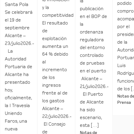
la
podido
Santa Pola
y la
publicación
compro
Se celebrará
competitividad
en el BOP de
acomp
el 19 de
El resultado
la
por el
septiembre
de
ordenanza
preside
Alicante –
explotación
reguladora
de la
23/julio2026.-
aumenta un
del entorno
Autori
La
64 % debido
controlado
Portuar
Autoridad
al
de pruebas
Luis
Portuaria de
incremento
en el puerto
Rodrígu
Alicante ha
de los
Alicante –
funcio
presentado
ingresos
21/julio2026.-
de los 
hoy,
frente al de
El Puerto
Notas d
oficialmente,
los gastos
de Alicante
Prensa
la I Travesía
Alicante –
ha sido
Uniendo
22/julio2026.-
escenario,
Faros, una
El Consejo
esta […]
nueva
de
Notas de