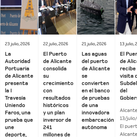
23 julio, 2026
22 julio, 2026
21 julio, 2026
13 julio,
La
El Puerto
Las aguas
El Pue
Autoridad
de Alicante
del puerto
de Ali
Portuaria
consolida
de Alicante
recibe 
de Alicante
su
se
visita 
presenta
crecimiento
convierten
Subde
la I
con
en el banco
del
Travesía
resultados
de pruebas
Gobier
Uniendo
históricos
de una
Alicante
Faros, una
y un plan
innovadora
13/julio
prueba que
inversor de
embarcación
El puer
une
241
autónoma
Alicant
deporte,
millones de