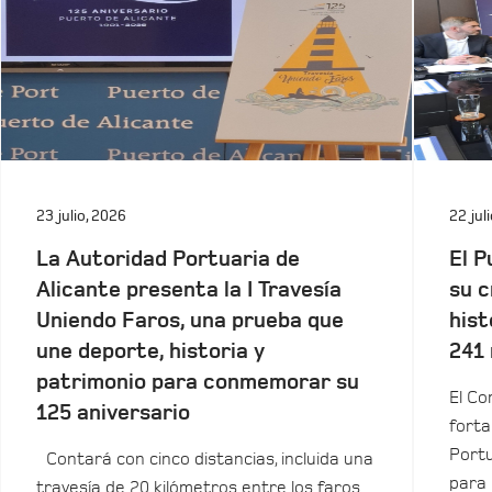
23 julio, 2026
22 jul
La Autoridad Portuaria de
El P
Alicante presenta la I Travesía
su c
Uniendo Faros, una prueba que
hist
une deporte, historia y
241 
patrimonio para conmemorar su
El Co
125 aniversario
forta
Portu
Contará con cinco distancias, incluida una
para 
travesía de 20 kilómetros entre los faros