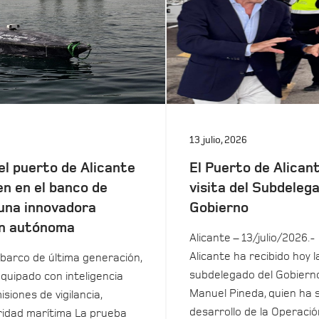
13 julio, 2026
el puerto de Alicante
El Puerto de Alicant
en en el banco de
visita del Subdeleg
una innovadora
Gobierno
n autónoma
Alicante – 13/julio/2026.-
Alicante ha recibido hoy la
barco de última generación,
subdelegado del Gobierno
equipado con inteligencia
Manuel Pineda, quien ha 
isiones de vigilancia,
desarrollo de la Operació
uridad marítima La prueba