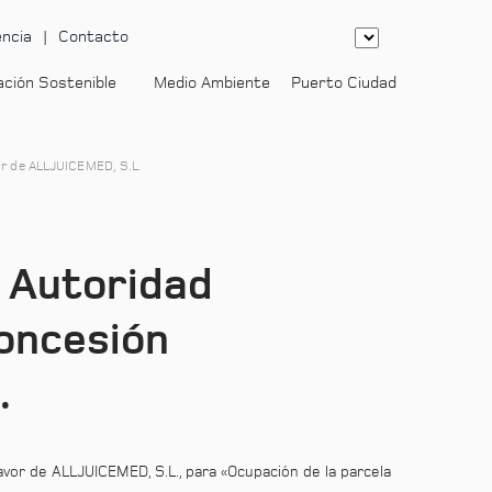
ncia
Contacto
ación Sostenible
Medio Ambiente
Puerto Ciudad
-
vor de ALLJUICEMED, S.L.
a Autoridad
concesión
.
avor de ALLJUICEMED, S.L., para «Ocupación de la parcela