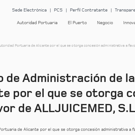
Sede Electrónica
PCS
Perfil Contratante
Transpare
Autoridad Portuaria
El Puerto
Negocio
Innov
utoridad Portuaria de Alicante por el que se otorga concesión administrativa a fa
 de Administración de l
te por el que se otorga 
avor de ALLJUICEMED, S.L
rtuaria de Alicante por el que se otorga concesión administrativa a f