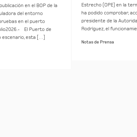
Estrecho (OPE) en la term
 publicación en el BOP de la
ha podido comprobar, ac
ladora del entorno
presidente de la Autorida
pruebas en el puerto
Rodríguez, el funcionamie
ulio2026.- El Puerto de
o escenario, esta […]
Notas de Prensa