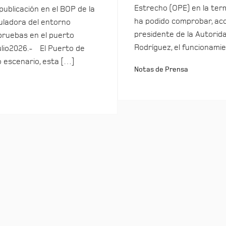
Estrecho (OPE) en la term
 publicación en el BOP de la
ha podido comprobar, ac
ladora del entorno
presidente de la Autorida
pruebas en el puerto
Rodríguez, el funcionamie
ulio2026.- El Puerto de
o escenario, esta […]
Notas de Prensa