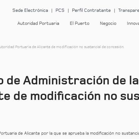
Sede Electrónica
PCS
Perfil Contratante
Transpare
Autoridad Portuaria
El Puerto
Negocio
Innov
utoridad Portuaria de Alicante de modificación no sustancial de concesión.
 de Administración de l
te de modificación no sus
ortuaria de Alicante por la que se aprueba la modificación no sustanc