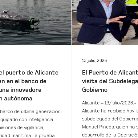
13 julio, 2026
el puerto de Alicante
El Puerto de Alicant
en en el banco de
visita del Subdeleg
una innovadora
Gobierno
n autónoma
Alicante – 13/julio/2026.-
Alicante ha recibido hoy la
barco de última generación,
subdelegado del Gobierno
equipado con inteligencia
Manuel Pineda, quien ha 
isiones de vigilancia,
desarrollo de la Operació
uridad marítima La prueba