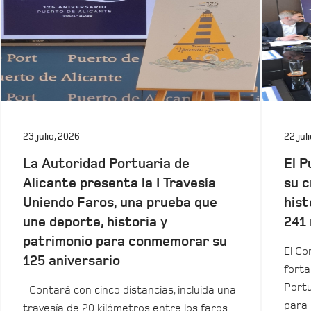
23 julio, 2026
22 jul
La Autoridad Portuaria de
El P
Alicante presenta la I Travesía
su c
Uniendo Faros, una prueba que
hist
une deporte, historia y
241 
patrimonio para conmemorar su
El Co
125 aniversario
forta
Portu
Contará con cinco distancias, incluida una
para 
travesía de 20 kilómetros entre los faros