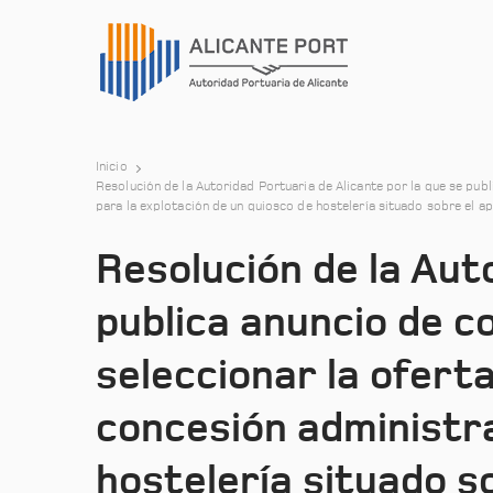
Inicio
Resolución de la Autoridad Portuaria de Alicante por la que se pub
para la explotación de un quiosco de hostelería situado sobre el a
Resolución de la Aut
publica anuncio de c
seleccionar la ofert
concesión administra
hostelería situado s