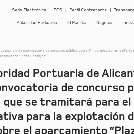
Sede Electrónica
PCS
Perfil Contratante
Transpare
Autoridad Portuaria
El Puerto
Negocio
Innov
lica anuncio de convocatoria de concurso público con el fin de seleccionar la ofert
parcamiento “Plaza Canalejas”.
oridad Portuaria de Alican
onvocatoria de concurso pú
a que se tramitará para e
tiva para la explotación 
obre el aparcamiento “Plaz