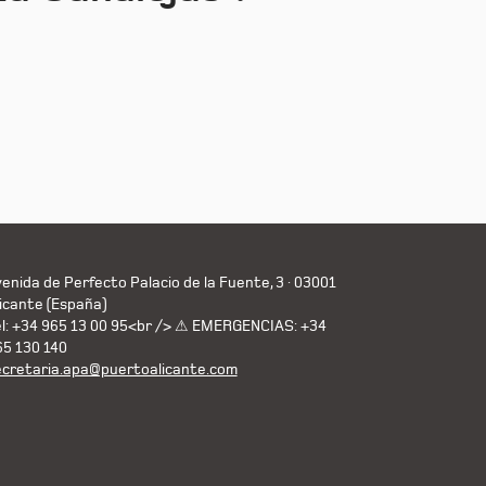
enida de Perfecto Palacio de la Fuente, 3 · 03001
icante (España)
el: +34 965 13 00 95<br /> ⚠ EMERGENCIAS: +34
65 130 140
ecretaria.apa@puertoalicante.com