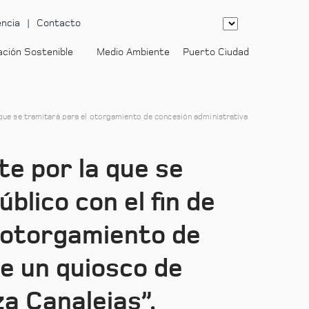
ncia
Contacto
ación Sostenible
Medio Ambiente
Puerto Ciudad
a que se tramitará para el otorgamiento de concesión administrativa
te por la que se
blico con el fin de
l otorgamiento de
de un quiosco de
a Canalejas”.