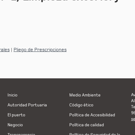
rales
|
Pliego de Prescripciones
Av
Inicio
Medio Ambiente
Al
Autoridad Portuaria
Código ético
T
9
El puerto
Política de Accesibilidad
s
Negocio
Política de calidad
Transparencia
Política de Seguridad de la