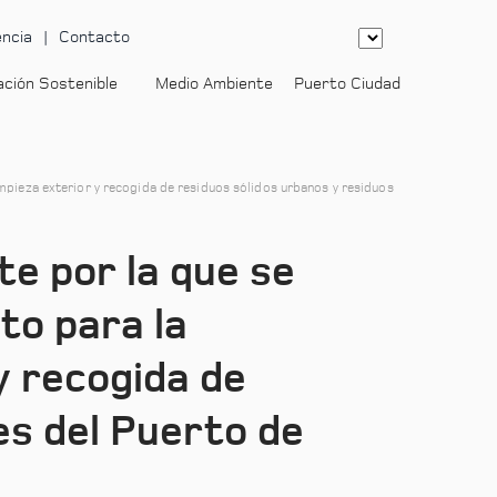
ncia
Contacto
ación Sostenible
Medio Ambiente
Puerto Ciudad
limpieza exterior y recogida de residuos sólidos urbanos y residuos
te por la que se
to para la
y recogida de
es del Puerto de