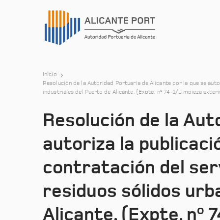
Inicio
Resolución de la Autoridad Portuaria de Alicante por la que se auto
industriales del Puerto de Alicante. (Expte. nº 74-1/Limpieza exteri
Resolución de la Aut
autoriza la publicaci
contratación del serv
residuos sólidos urb
Alicante. (Expte. nº 