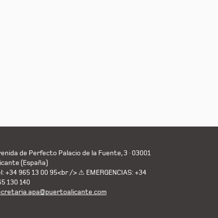
enida de Perfecto Palacio de la Fuente, 3 · 03001
icante (España)
el: +34 965 13 00 95<br /> ⚠ EMERGENCIAS: +34
65 130 140
ecretaria.apa@puertoalicante.com