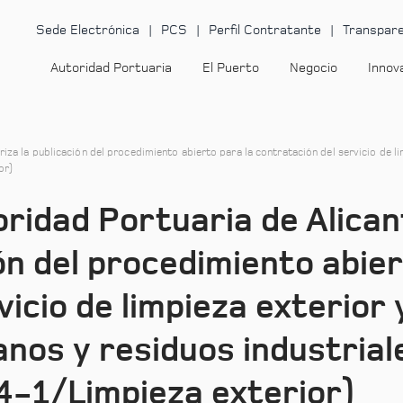
Sede Electrónica
PCS
Perfil Contratante
Transpare
Autoridad Portuaria
El Puerto
Negocio
Innov
riza la publicación del procedimiento abierto para la contratación del servicio de 
or)
oridad Portuaria de Alican
ón del procedimiento abier
icio de limpieza exterior 
anos y residuos industrial
74-1/Limpieza exterior)