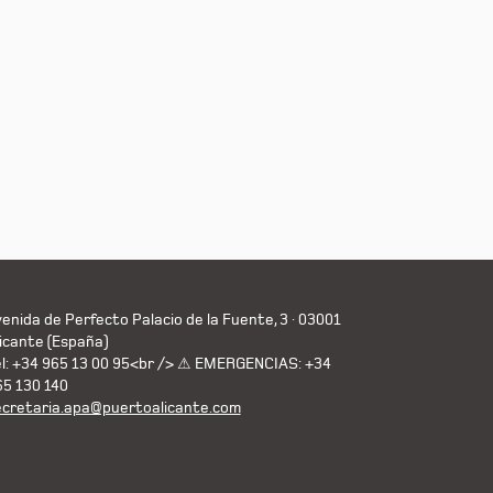
enida de Perfecto Palacio de la Fuente, 3 · 03001
icante (España)
el: +34 965 13 00 95<br /> ⚠ EMERGENCIAS: +34
65 130 140
ecretaria.apa@puertoalicante.com