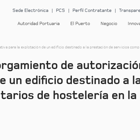
Sede Electrónica
PCS
Perfil Contratante
Transpare
Autoridad Portuaria
El Puerto
Negocio
Innov
iva para la explotación de un edificio destinado a la prestación de servicios compl
orgamiento de autorizació
e un edificio destinado a 
arios de hostelería en la 