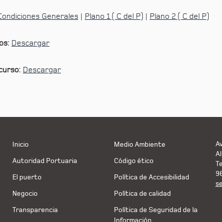
 Condiciones Generales
|
Plano 1 ( C del P)
|
Plano 2 ( C del P)
gos:
Descargar
ncurso:
Descargar
Av
Inicio
Medio Ambiente
Al
Autoridad Portuaria
Código ético
T
9
El puerto
Política de Accesibilidad
s
Negocio
Política de calidad
Transparencia
Política de Seguridad de la
Información