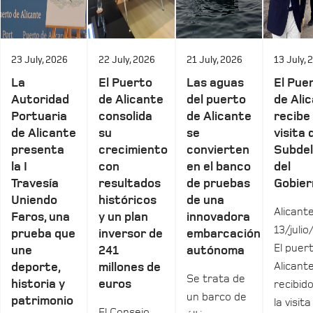
23 July, 2026
22 July, 2026
21 July, 2026
13 July, 
La
El Puerto
Las aguas
El Pue
Autoridad
de Alicante
del puerto
de Ali
Portuaria
consolida
de Alicante
recibe 
de Alicante
su
se
visita 
presenta
crecimiento
convierten
Subde
la I
con
en el banco
del
Travesía
resultados
de pruebas
Gobier
Uniendo
históricos
de una
Alicante
Faros, una
y un plan
innovadora
13/julio
prueba que
inversor de
embarcación
El puer
une
241
autónoma
Alicant
deporte,
millones de
Se trata de
historia y
euros
recibid
un barco de
patrimonio
la visita
El Consejo