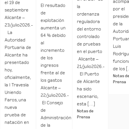
acomp
el 19 de
El resultado
la
por el
septiembre
de
ordenanza
preside
Alicante –
explotación
reguladora
de la
23/julio2026.-
aumenta un
del entorno
Autori
La
64 % debido
controlado
Portuar
Autoridad
al
de pruebas
Luis
Portuaria de
incremento
en el puerto
Rodrígu
Alicante ha
de los
Alicante –
funcio
presentado
ingresos
21/julio2026.-
de los 
hoy,
frente al de
El Puerto
Notas d
oficialmente,
los gastos
de Alicante
Prensa
la I Travesía
Alicante –
ha sido
Uniendo
22/julio2026.-
escenario,
Faros, una
El Consejo
esta […]
nueva
de
Notas de
prueba de
Prensa
Administración
natación en
de la