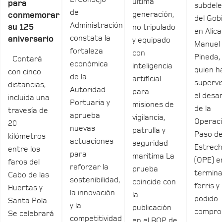
última
para
subdel
de
generación,
conmemorar
del Gob
Administración
su 125
no tripulado
en Alica
constata la
aniversario
y equipado
Manuel
fortaleza
con
Pineda,
Contará
económica
inteligencia
quien h
con cinco
de la
artificial
supervi
distancias,
Autoridad
para
el desar
incluida una
Portuaria y
misiones de
de la
travesía de
aprueba
vigilancia,
Operac
20
nuevas
patrulla y
Paso de
kilómetros
actuaciones
seguridad
Estrec
entre los
para
marítima La
(OPE) e
faros del
reforzar la
prueba
termina
Cabo de las
sostenibilidad,
coincide con
ferris y
Huertas y
la innovación
la
podido
Santa Pola
y la
publicación
compro
Se celebrará
competitividad
en el BOP de