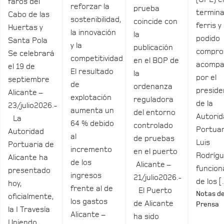
faros del
reforzar la
prueba
termina
Cabo de las
sostenibilidad,
coincide con
ferris y
Huertas y
la innovación
la
podido
Santa Pola
y la
publicación
compro
Se celebrará
competitividad
en el BOP de
acomp
el 19 de
El resultado
la
por el
septiembre
de
ordenanza
preside
Alicante –
explotación
reguladora
de la
23/julio2026.-
aumenta un
del entorno
Autori
La
64 % debido
controlado
Portuar
Autoridad
al
de pruebas
Luis
Portuaria de
incremento
en el puerto
Rodrígu
Alicante ha
de los
Alicante –
funcio
presentado
ingresos
21/julio2026.-
de los 
hoy,
frente al de
El Puerto
Notas d
oficialmente,
los gastos
de Alicante
Prensa
la I Travesía
Alicante –
ha sido
Uniendo