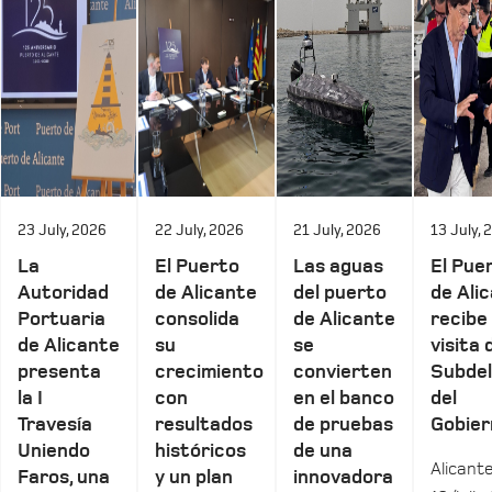
23 July, 2026
22 July, 2026
21 July, 2026
13 July, 
La
El Puerto
Las aguas
El Pue
Autoridad
de Alicante
del puerto
de Ali
Portuaria
consolida
de Alicante
recibe 
de Alicante
su
se
visita 
presenta
crecimiento
convierten
Subde
la I
con
en el banco
del
Travesía
resultados
de pruebas
Gobier
Uniendo
históricos
de una
Alicante
Faros, una
y un plan
innovadora