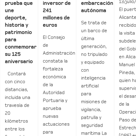
13/julio
prueba que
inversor de
embarcación
El puer
une
241
autónoma
Alicant
deporte,
millones de
Se trata de
historia y
euros
recibid
un barco de
patrimonio
la visita
El Consejo
última
para
subdel
de
generación,
conmemorar
del Gob
Administración
su 125
no tripulado
en Alica
constata la
aniversario
y equipado
Manuel
fortaleza
con
Pineda,
Contará
económica
inteligencia
quien h
con cinco
de la
artificial
supervi
distancias,
Autoridad
para
el desar
incluida una
Portuaria y
misiones de
de la
travesía de
aprueba
vigilancia,
Operac
20
nuevas
patrulla y
Paso de
kilómetros
actuaciones
seguridad
Estrec
entre los
para
marítima La
(OPE) e