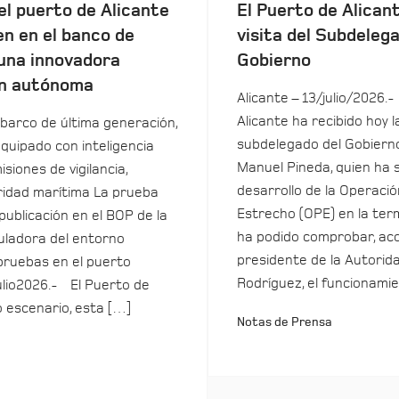
el puerto de Alicante
El Puerto de Alicant
en en el banco de
visita del Subdeleg
una innovadora
Gobierno
n autónoma
Alicante – 13/julio/2026.-
Alicante ha recibido hoy la
barco de última generación,
subdelegado del Gobierno
equipado con inteligencia
Manuel Pineda, quien ha 
isiones de vigilancia,
desarrollo de la Operació
uridad marítima La prueba
Estrecho (OPE) en la term
 publicación en el BOP de la
ha podido comprobar, ac
ladora del entorno
presidente de la Autorida
pruebas en el puerto
Rodríguez, el funcionamie
ulio2026.- El Puerto de
o escenario, esta […]
Notas de Prensa