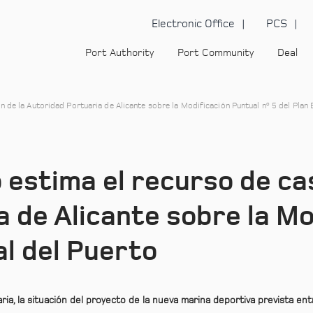
Electronic Office
PCS
Port Authority
Port Community
Deal
 de la Autoridad Portuaria de Alicante sobre la Modificación Puntual nº 5 del Plan 
 estima el recurso de ca
 de Alicante sobre la Mo
al del Puerto
ia, la situación del proyecto de la nueva marina deportiva prevista entr