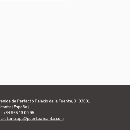
enida de Perfecto Palacio de la Fuente, 3 · 03001
icante (España)
l: +34 965 13 00 95
ecretaria.apa@puertoalicante.com