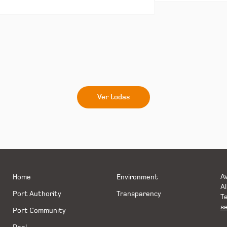
Ver todas
Av
Home
Environment
Al
Port Authority
Transparency
Te
s
Port Community