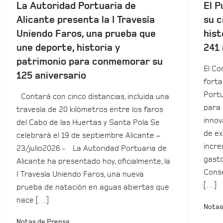
La Autoridad Portuaria de
El P
Alicante presenta la I Travesía
su c
Uniendo Faros, una prueba que
hist
une deporte, historia y
241 
patrimonio para conmemorar su
El Co
125 aniversario
forta
Portu
Contará con cinco distancias, incluida una
para 
travesía de 20 kilómetros entre los faros
innov
del Cabo de las Huertas y Santa Pola Se
de ex
celebrará el 19 de septiembre Alicante –
incre
23/julio2026.- La Autoridad Portuaria de
gasto
Alicante ha presentado hoy, oficialmente, la
Conse
I Travesía Uniendo Faros, una nueva
[…]
prueba de natación en aguas abiertas que
nace […]
Notas
Notas de Prensa