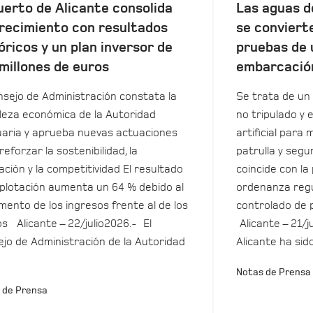
uerto de Alicante consolida
Las aguas d
recimiento con resultados
se conviert
óricos y un plan inversor de
pruebas de 
millones de euros
embarcació
nsejo de Administración constata la
Se trata de un 
leza económica de la Autoridad
no tripulado y 
aria y aprueba nuevas actuaciones
artificial para m
reforzar la sostenibilidad, la
patrulla y seg
ación y la competitividad El resultado
coincide con la
plotación aumenta un 64 % debido al
ordenanza regu
mento de los ingresos frente al de los
controlado de 
s Alicante – 22/julio2026.- El
Alicante – 21/j
jo de Administración de la Autoridad
Alicante ha sid
Notas de Prensa
 de Prensa