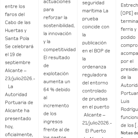
actuaciones
seguridad
Estrec
entre los
para
marítima La
(OPE) e
faros del
reforzar la
prueba
termina
Cabo de las
sostenibilidad,
coincide con
ferris y
Huertas y
la innovación
la
podido
Santa Pola
y la
publicación
compro
Se celebrará
competitividad
en el BOP de
acomp
el 19 de
El resultado
la
por el
septiembre
de
ordenanza
preside
Alicante –
explotación
reguladora
de la
23/julio2026.-
aumenta un
del entorno
Autori
La
64 % debido
controlado
Portuar
Autoridad
al
de pruebas
Luis
Portuaria de
incremento
en el puerto
Rodrígu
Alicante ha
de los
Alicante –
funcio
presentado
ingresos
21/julio2026.-
de los 
hoy,
frente al de
El Puerto
Notas d
oficialmente,
los gastos