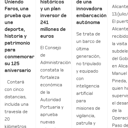
Uniendo
históricos
de una
Alicante
Faros, una
y un plan
innovadora
13/julio
prueba que
inversor de
embarcación
El puer
une
241
autónoma
Alicant
deporte,
millones de
Se trata de
historia y
euros
recibid
un barco de
patrimonio
la visita
El Consejo
última
para
subdel
de
generación,
conmemorar
del Gob
Administración
su 125
no tripulado
en Alica
constata la
aniversario
y equipado
Manuel
fortaleza
con
Pineda,
Contará
económica
inteligencia
quien h
con cinco
de la
artificial
supervi
distancias,
Autoridad
para
el desar
incluida una
Portuaria y
misiones de
de la
travesía de
aprueba
vigilancia,
Operac
20
nuevas
patrulla y
Paso de
kilómetros