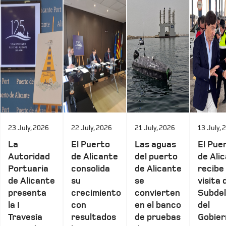
23 July, 2026
22 July, 2026
21 July, 2026
13 July, 
La
El Puerto
Las aguas
El Pue
Autoridad
de Alicante
del puerto
de Ali
Portuaria
consolida
de Alicante
recibe 
de Alicante
su
se
visita 
presenta
crecimiento
convierten
Subde
la I
con
en el banco
del
Travesía
resultados
de pruebas
Gobier