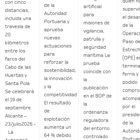
quien h
con cinco
de la
artificial
supervi
distancias,
Autoridad
para
el desar
incluida una
Portuaria y
misiones de
de la
travesía de
aprueba
vigilancia,
Operac
20
nuevas
patrulla y
Paso de
kilómetros
actuaciones
seguridad
Estrec
entre los
para
marítima La
(OPE) e
faros del
reforzar la
prueba
termina
Cabo de las
sostenibilidad,
coincide con
ferris y
Huertas y
la innovación
la
podido
Santa Pola
y la
publicación
compro
Se celebrará
competitividad
en el BOP de
acomp
el 19 de
El resultado
la
por el
septiembre
de
ordenanza
preside
Alicante –
explotación
reguladora
de la
23/julio2026.-
aumenta un
del entorno
Autori
La
64 % debido
controlado
Portuar