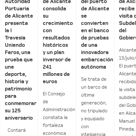
Autoridad
de Alicante
del puerto
de Ali
Portuaria
consolida
de Alicante
recibe 
de Alicante
su
se
visita 
presenta
crecimiento
convierten
Subde
la I
con
en el banco
del
Travesía
resultados
de pruebas
Gobier
Uniendo
históricos
de una
Alicante
Faros, una
y un plan
innovadora
13/julio
prueba que
inversor de
embarcación
El puer
une
241
autónoma
Alicant
deporte,
millones de
Se trata de
historia y
euros
recibid
un barco de
patrimonio
la visita
El Consejo
última
para
subdel
de
generación,
conmemorar
del Gob
Administración
su 125
no tripulado
en Alica
constata la
aniversario
y equipado
Manuel
fortaleza
con
Pineda,
Contará
económica
inteligencia