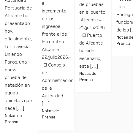
Autoridad
al
de pruebas
Luis
Portuaria de
incremento
en el puerto
Rodrígu
Alicante ha
de los
Alicante –
funcio
presentado
ingresos
21/julio2026.-
de los 
hoy,
frente al de
El Puerto
Notas d
oficialmente,
los gastos
de Alicante
Prensa
la I Travesía
Alicante –
ha sido
Uniendo
22/julio2026.-
escenario,
Faros, una
El Consejo
esta […]
nueva
de
Notas de
prueba de
Prensa
Administración
natación en
de la
aguas
Autoridad
abiertas que
[…]
nace […]
Notas de
Notas de
Prensa
Prensa