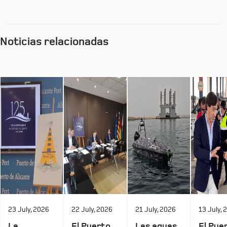
Noticias relacionadas
23 July, 2026
22 July, 2026
21 July, 2026
13 July, 
La
El Puerto
Las aguas
El Pue