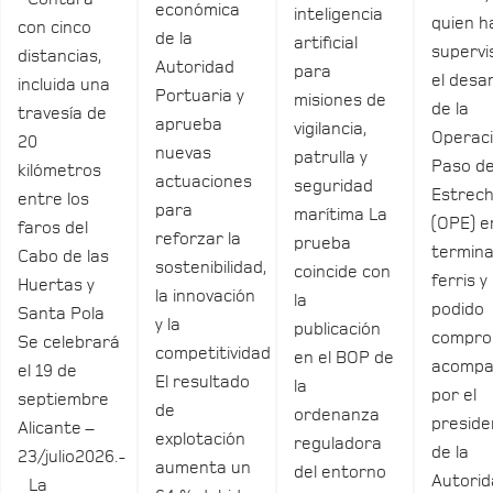
económica
inteligencia
quien h
con cinco
de la
artificial
supervi
distancias,
Autoridad
para
el desar
incluida una
Portuaria y
misiones de
de la
travesía de
aprueba
vigilancia,
Operac
20
nuevas
patrulla y
Paso de
kilómetros
actuaciones
seguridad
Estrec
entre los
para
marítima La
(OPE) e
faros del
reforzar la
prueba
termina
Cabo de las
sostenibilidad,
coincide con
ferris y
Huertas y
la innovación
la
podido
Santa Pola
y la
publicación
compro
Se celebrará
competitividad
en el BOP de
acomp
el 19 de
El resultado
la
por el
septiembre
de
ordenanza
preside
Alicante –
explotación
reguladora
de la
23/julio2026.-
aumenta un
del entorno
Autori
La