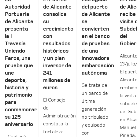
Autoridad
de Alicante
del puerto
de Ali
Portuaria
consolida
de Alicante
recibe 
de Alicante
su
se
visita 
presenta
crecimiento
convierten
Subde
la I
con
en el banco
del
Travesía
resultados
de pruebas
Gobier
Uniendo
históricos
de una
Alicante
Faros, una
y un plan
innovadora
13/julio
prueba que
inversor de
embarcación
El puer
une
241
autónoma
Alicant
deporte,
millones de
Se trata de
historia y
euros
recibid
un barco de
patrimonio
la visita
El Consejo
última
para
subdel
de
generación,
conmemorar
del Gob
Administración
su 125
no tripulado
en Alica
constata la
aniversario
y equipado
Manuel
fortaleza
con
Pineda,
Contará