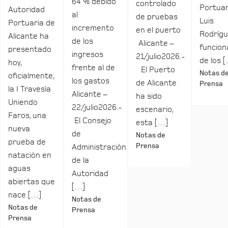
64 % debido
controlado
Portuar
Autoridad
al
de pruebas
Luis
Portuaria de
incremento
en el puerto
Rodrígu
Alicante ha
de los
Alicante –
funcio
presentado
ingresos
21/julio2026.-
de los 
hoy,
frente al de
El Puerto
Notas d
oficialmente,
los gastos
de Alicante
Prensa
la I Travesía
Alicante –
ha sido
Uniendo
22/julio2026.-
escenario,
Faros, una
El Consejo
esta […]
nueva
de
Notas de
prueba de
Prensa
Administración
natación en
de la
aguas
Autoridad
abiertas que
[…]
nace […]
Notas de
Notas de
Prensa
Prensa