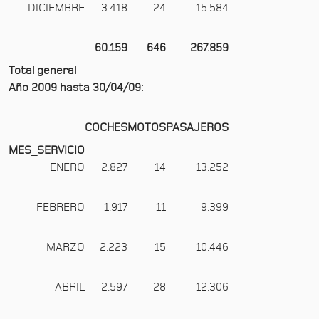
DICIEMBRE
3.418
24
15.584
60.159
646
267.859
Total general
Año 2009 hasta 30/04/09:
COCHES
MOTOS
PASAJEROS
MES_SERVICIO
ENERO
2.827
14
13.252
FEBRERO
1.917
11
9.399
MARZO
2.223
15
10.446
ABRIL
2.597
28
12.306