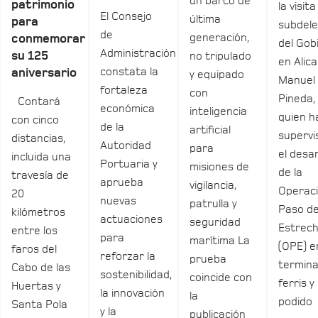
un barco de
patrimonio
la visita
El Consejo
última
para
subdel
de
generación,
conmemorar
del Gob
Administración
su 125
no tripulado
en Alica
constata la
aniversario
y equipado
Manuel
fortaleza
con
Pineda,
Contará
económica
inteligencia
quien h
con cinco
de la
artificial
supervi
distancias,
Autoridad
para
el desar
incluida una
Portuaria y
misiones de
de la
travesía de
aprueba
vigilancia,
Operac
20
nuevas
patrulla y
Paso de
kilómetros
actuaciones
seguridad
Estrec
entre los
para
marítima La
(OPE) e
faros del
reforzar la
prueba
termina
Cabo de las
sostenibilidad,
coincide con
ferris y
Huertas y
la innovación
la
podido
Santa Pola
y la
publicación