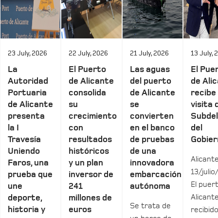
23 July, 2026
22 July, 2026
21 July, 2026
13 July, 
La
El Puerto
Las aguas
El Pue
Autoridad
de Alicante
del puerto
de Ali
Portuaria
consolida
de Alicante
recibe 
de Alicante
su
se
visita 
presenta
crecimiento
convierten
Subde
la I
con
en el banco
del
Travesía
resultados
de pruebas
Gobier
Uniendo
históricos
de una
Alicante
Faros, una
y un plan
innovadora
13/julio
prueba que
inversor de
embarcación
El puer
une
241
autónoma
Alicant
deporte,
millones de
Se trata de
historia y
euros
recibid