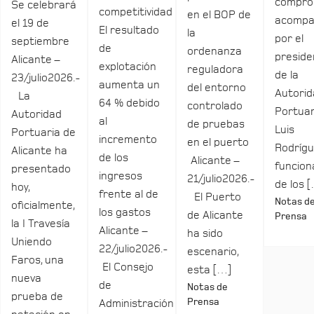
compro
Se celebrará
competitividad
en el BOP de
acomp
el 19 de
El resultado
la
por el
septiembre
de
ordenanza
preside
Alicante –
explotación
reguladora
de la
23/julio2026.-
aumenta un
del entorno
Autori
La
64 % debido
controlado
Portuar
Autoridad
al
de pruebas
Luis
Portuaria de
incremento
en el puerto
Rodrígu
Alicante ha
de los
Alicante –
funcio
presentado
ingresos
21/julio2026.-
de los 
hoy,
frente al de
El Puerto
Notas d
oficialmente,
los gastos
de Alicante
Prensa
la I Travesía
Alicante –
ha sido
Uniendo
22/julio2026.-
escenario,
Faros, una
El Consejo
esta […]
nueva
de
Notas de
prueba de
Prensa
Administración