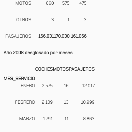
MOTOS
660
575
475
OTROS
3
1
3
PASAJEROS
166.831
170.030
161.066
Año 2008 desglosado por meses:
COCHES
MOTOS
PASAJEROS
MES_SERVICIO
ENERO
2.575
16
12.017
FEBRERO
2.109
13
10.999
MARZO
1.791
11
8.863