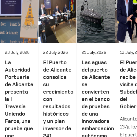
23 July, 2026
22 July, 2026
21 July, 2026
13 July, 
La
El Puerto
Las aguas
El Pue
Autoridad
de Alicante
del puerto
de Ali
Portuaria
consolida
de Alicante
recibe 
de Alicante
su
se
visita 
presenta
crecimiento
convierten
Subde
la I
con
en el banco
del
Travesía
resultados
de pruebas
Gobier
Uniendo
históricos
de una
Alicante
Faros, una
y un plan
innovadora
13/julio
prueba que
inversor de
embarcación
El puer
une
241
autónoma