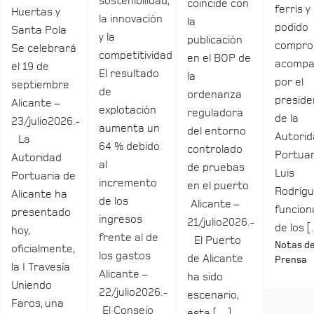
sostenibilidad,
coincide con
ferris y
Huertas y
la innovación
la
podido
Santa Pola
y la
publicación
compro
Se celebrará
competitividad
en el BOP de
acomp
el 19 de
El resultado
la
por el
septiembre
de
ordenanza
preside
Alicante –
explotación
reguladora
de la
23/julio2026.-
aumenta un
del entorno
Autori
La
64 % debido
controlado
Portuar
Autoridad
al
de pruebas
Luis
Portuaria de
incremento
en el puerto
Rodrígu
Alicante ha
de los
Alicante –
funcio
presentado
ingresos
21/julio2026.-
de los 
hoy,
frente al de
El Puerto
Notas d
oficialmente,
los gastos
de Alicante
Prensa
la I Travesía
Alicante –
ha sido
Uniendo
22/julio2026.-
escenario,
Faros, una
El Consejo
esta […]