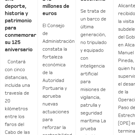
Alicant
deporte,
millones de
Se trata de
historia y
euros
recibid
un barco de
patrimonio
la visita
El Consejo
última
para
subdel
de
generación,
conmemorar
del Gob
Administración
su 125
no tripulado
en Alica
constata la
aniversario
y equipado
Manuel
fortaleza
con
Pineda,
Contará
económica
inteligencia
quien h
con cinco
de la
artificial
supervi
distancias,
Autoridad
para
el desar
incluida una
Portuaria y
misiones de
de la
travesía de
aprueba
vigilancia,
Operac
20
nuevas
patrulla y
Paso de
kilómetros
actuaciones
seguridad
Estrec
entre los
para
marítima La
(OPE) e
faros del
reforzar la
prueba
termina
Cabo de las