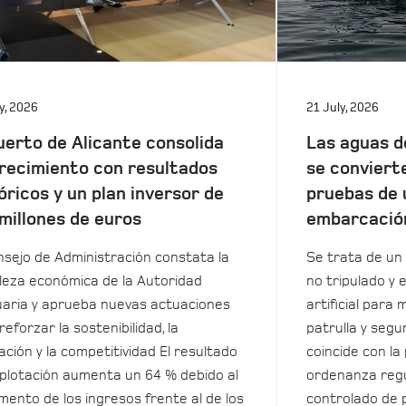
y, 2026
21 July, 2026
uerto de Alicante consolida
Las aguas d
recimiento con resultados
se conviert
óricos y un plan inversor de
pruebas de 
millones de euros
embarcació
nsejo de Administración constata la
Se trata de un 
leza económica de la Autoridad
no tripulado y 
aria y aprueba nuevas actuaciones
artificial para m
reforzar la sostenibilidad, la
patrulla y seg
ación y la competitividad El resultado
coincide con la
plotación aumenta un 64 % debido al
ordenanza regu
mento de los ingresos frente al de los
controlado de 