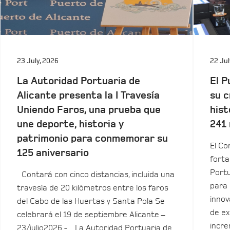
23 July, 2026
22 Jul
La Autoridad Portuaria de
El P
Alicante presenta la I Travesía
su c
Uniendo Faros, una prueba que
hist
une deporte, historia y
241 
patrimonio para conmemorar su
El Co
125 aniversario
forta
Portu
Contará con cinco distancias, incluida una
para 
travesía de 20 kilómetros entre los faros
innov
del Cabo de las Huertas y Santa Pola Se
de ex
celebrará el 19 de septiembre Alicante –
incre
23/julio2026.- La Autoridad Portuaria de