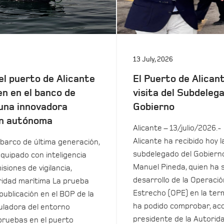
13 July, 2026
el puerto de Alicante
El Puerto de Alicant
en en el banco de
visita del Subdeleg
una innovadora
Gobierno
n autónoma
Alicante – 13/julio/2026.-
Alicante ha recibido hoy la
barco de última generación,
subdelegado del Gobierno
equipado con inteligencia
Manuel Pineda, quien ha 
isiones de vigilancia,
desarrollo de la Operació
uridad marítima La prueba
Estrecho (OPE) en la term
 publicación en el BOP de la
ha podido comprobar, ac
ladora del entorno
presidente de la Autorida
pruebas en el puerto