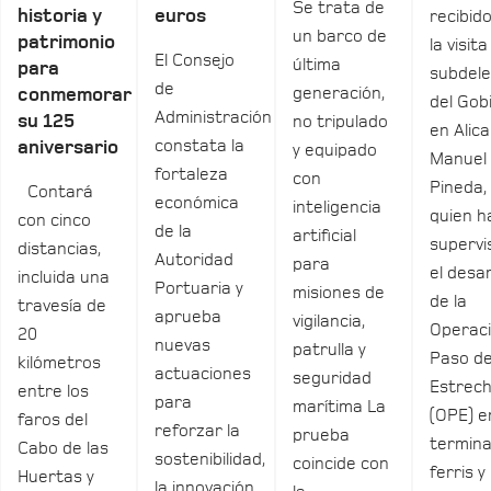
Se trata de
historia y
euros
recibid
un barco de
patrimonio
la visita
El Consejo
última
para
subdel
de
generación,
conmemorar
del Gob
Administración
su 125
no tripulado
en Alica
constata la
aniversario
y equipado
Manuel
fortaleza
con
Pineda,
Contará
económica
inteligencia
quien h
con cinco
de la
artificial
supervi
distancias,
Autoridad
para
el desar
incluida una
Portuaria y
misiones de
de la
travesía de
aprueba
vigilancia,
Operac
20
nuevas
patrulla y
Paso de
kilómetros
actuaciones
seguridad
Estrec
entre los
para
marítima La
(OPE) e
faros del
reforzar la
prueba
termina
Cabo de las
sostenibilidad,
coincide con
ferris y
Huertas y
la innovación