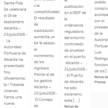
la
podido
Santa Pola
y la
publicación
compro
Se celebrará
competitividad
en el BOP de
acomp
el 19 de
El resultado
la
por el
septiembre
de
ordenanza
preside
Alicante –
explotación
reguladora
de la
23/julio2026.-
aumenta un
del entorno
Autori
La
64 % debido
controlado
Portuar
Autoridad
al
de pruebas
Luis
Portuaria de
incremento
en el puerto
Rodrígu
Alicante ha
de los
Alicante –
funcio
presentado
ingresos
21/julio2026.-
de los 
hoy,
frente al de
El Puerto
Notas d
oficialmente,
los gastos
de Alicante
Prensa
la I Travesía
Alicante –
ha sido
Uniendo
22/julio2026.-
escenario,
Faros, una
El Consejo
esta […]
nueva
de
Notas de