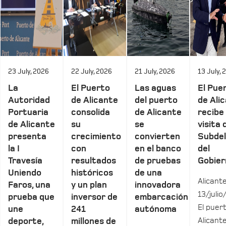
23 July, 2026
22 July, 2026
21 July, 2026
13 July, 
La
El Puerto
Las aguas
El Pue
Autoridad
de Alicante
del puerto
de Ali
Portuaria
consolida
de Alicante
recibe 
de Alicante
su
se
visita 
presenta
crecimiento
convierten
Subde
la I
con
en el banco
del
Travesía
resultados
de pruebas
Gobier
Uniendo
históricos
de una
Alicante
Faros, una
y un plan
innovadora
13/julio
prueba que
inversor de
embarcación
El puer
une
241
autónoma
Alicant
deporte,
millones de