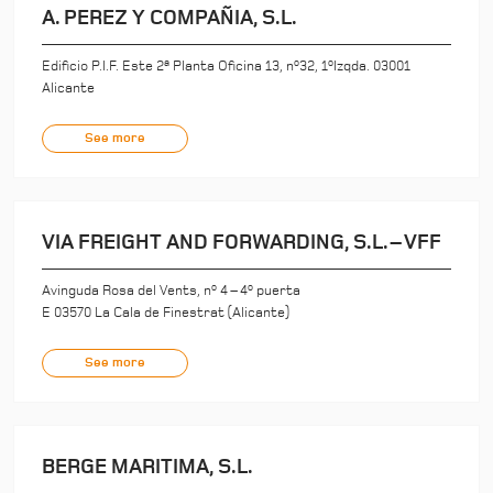
A. PEREZ Y COMPAÑIA, S.L.
Edificio P.I.F. Este 2ª Planta Oficina 13, nº32, 1ºIzqda. 03001
Alicante
See more
VIA FREIGHT AND FORWARDING, S.L. – VFF
Avinguda Rosa del Vents, nº 4 – 4º puerta
E 03570 La Cala de Finestrat (Alicante)
See more
BERGE MARITIMA, S.L.