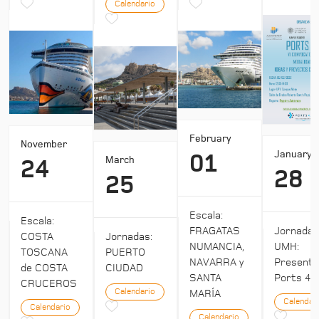
Calendario
February
November
January
01
March
24
28
25
Escala:
Escala:
Jornada
FRAGATAS
COSTA
Jornadas:
UMH:
NUMANCIA,
TOSCANA
PUERTO
Presenta
NAVARRA y
de COSTA
CIUDAD
Ports 4:
SANTA
CRUCEROS
Calendario
MARÍA
Calendar
Calendario
Calendario