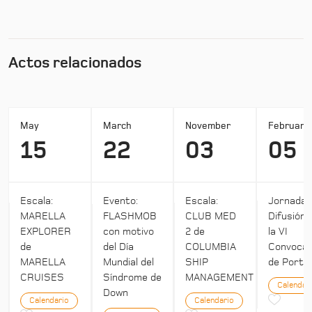
Actos relacionados
May
March
November
February
15
22
03
05
Escala:
Evento:
Escala:
Jornada:
MARELLA
FLASHMOB
CLUB MED
Difusión 
EXPLORER
con motivo
2 de
la VI
de
del Día
COLUMBIA
Convocat
MARELLA
Mundial del
SHIP
de Ports 
CRUISES
Síndrome de
MANAGEMENT
Calendar
Down
Calendario
Calendario