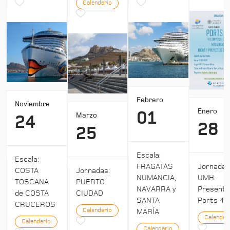
Calendario
Febrero
Noviembre
Enero
01
Marzo
24
28
25
Escala:
Escala:
Jornada
FRAGATAS
COSTA
Jornadas:
UMH:
NUMANCIA,
TOSCANA
PUERTO
Presenta
NAVARRA y
de COSTA
CIUDAD
Ports 4:
SANTA
CRUCEROS
Calendario
MARÍA
Calendar
Calendario
Calendario