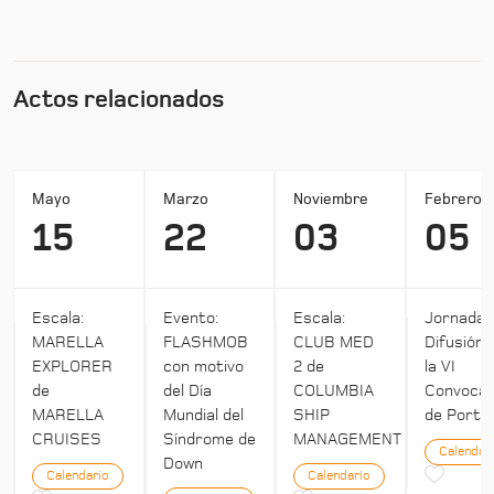
Actos relacionados
Mayo
Marzo
Noviembre
Febrero
15
22
03
05
Escala:
Evento:
Escala:
Jornada:
MARELLA
FLASHMOB
CLUB MED
Difusión 
EXPLORER
con motivo
2 de
la VI
de
del Día
COLUMBIA
Convocat
MARELLA
Mundial del
SHIP
de Ports 
CRUISES
Síndrome de
MANAGEMENT
Calendar
Down
Calendario
Calendario