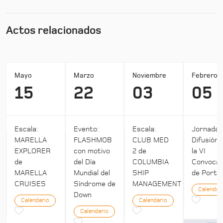
Actos relacionados
Mayo
Marzo
Noviembre
Febrero
15
22
03
05
Escala:
Evento:
Escala:
Jornada:
MARELLA
FLASHMOB
CLUB MED
Difusión 
EXPLORER
con motivo
2 de
la VI
de
del Día
COLUMBIA
Convocat
MARELLA
Mundial del
SHIP
de Ports 
CRUISES
Síndrome de
MANAGEMENT
Calendar
Down
Calendario
Calendario
Calendario