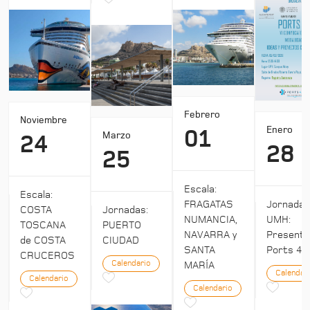
Febrero
Noviembre
Enero
01
Marzo
24
28
25
Escala:
Escala:
Jornada
FRAGATAS
COSTA
Jornadas:
UMH:
NUMANCIA,
TOSCANA
PUERTO
Presenta
NAVARRA y
de COSTA
CIUDAD
Ports 4:
SANTA
CRUCEROS
Calendario
MARÍA
Calendar
Calendario
Calendario