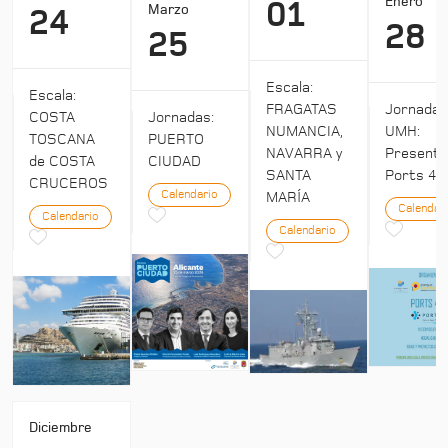
Enero
01
Marzo
24
28
25
Escala:
Escala:
Jornada
FRAGATAS
COSTA
Jornadas:
UMH:
NUMANCIA,
TOSCANA
PUERTO
Presenta
NAVARRA y
de COSTA
CIUDAD
Ports 4:
SANTA
CRUCEROS
Calendario
MARÍA
Calendar
Calendario
Calendario
Diciembre