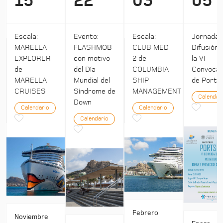
15
22
03
05
Escala:
Evento:
Escala:
Jornada:
MARELLA
FLASHMOB
CLUB MED
Difusión 
EXPLORER
con motivo
2 de
la VI
de
del Día
COLUMBIA
Convocat
MARELLA
Mundial del
SHIP
de Ports 
CRUISES
Síndrome de
MANAGEMENT
Calendar
Down
Calendario
Calendario
Calendario
Febrero
Noviembre