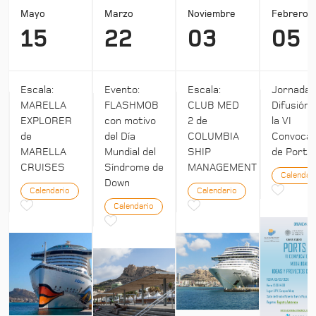
Mayo
Marzo
Noviembre
Febrero
15
22
03
05
Escala:
Evento:
Escala:
Jornada:
MARELLA
FLASHMOB
CLUB MED
Difusión 
EXPLORER
con motivo
2 de
la VI
de
del Día
COLUMBIA
Convocat
MARELLA
Mundial del
SHIP
de Ports 
CRUISES
Síndrome de
MANAGEMENT
Calendar
Down
Calendario
Calendario
Calendario