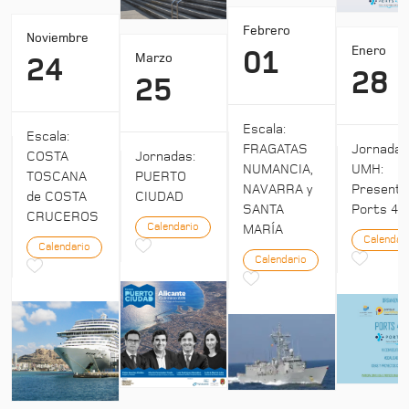
Febrero
Noviembre
Enero
01
Marzo
24
28
25
Escala:
Escala:
Jornada
FRAGATAS
COSTA
Jornadas:
UMH:
NUMANCIA,
TOSCANA
PUERTO
Presenta
NAVARRA y
de COSTA
CIUDAD
Ports 4:
SANTA
CRUCEROS
Calendario
MARÍA
Calendar
Calendario
Calendario